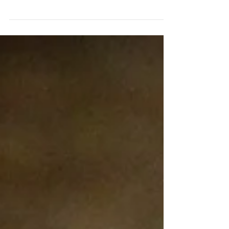
早く来た私の新年
初めてのコロナ感染から無事復帰🌱 初日は
熱が出たりしましたが、 思っていたよりも
症状も軽く おまけに今年は特に イベントも
なかったので 本当～に何も考えずただただ
寝た寝た眠った #思えば感染のタイミングも
順番も絶妙だった 寝るのが趣味に近い私の
至福の時間...