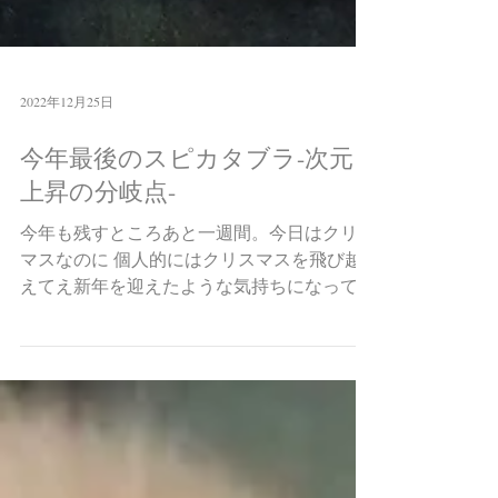
2022年12月25日
今年最後のスピカタブラ-次元
上昇の分岐点-
今年も残すところあと一週間。今日はクリス
マスなのに 個人的にはクリスマスを飛び越
えてえ新年を迎えたような気持ちになってい
て 待ちきれず２３日新月というタイミング
でアトリエにはとっても素敵なしめ縄を飾り
ました（特別なしめ縄はまたお正月に♪）
✨...