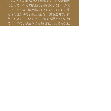
なるのが何の罪もない子供達です。自身が母親
になって、今まで以上に子供に関する日々の悲
しいニュースに胸が痛むようになりました。生
まれたばかりの子供たちは皆、
無色透明で、何
色にも染まっていません。善でも悪でもないの
です。その子供達をどちらに向かわせるかは社
会や大人達です。黒やモノトーンしか知らない
子供が大人になれば、心はより悲しみや憎しみ
に溢れ現状は変わらず悪化してゆきます。それ
は誰も幸せにならず、誰も望んでいないと思う
のです。現在、この瞬間から私達一人一人が責
任を持ち、皆で地球の全ての子供達を育てる意
識を持てたら未来は愛に溢れ、どんなに平和だ
ろうかと私は想像します。地球に生まれたすべ
ての子供達、生まれる事が出来なかった子供
達、そして途中で命を亡くした子供達も、全て
愛すべき存在です。そんな想いの中でこの絵が
生まれました。自身の子供への想いも重ねなが
ら描いた、聖母マリアは温かく、分け隔てなく
すべての子供達に沢山の愛の光を惜しみなく注
ぎます。泥の中に咲く蓮の花に、
苦境の中でも
自身を見失うことなく、真っすぐに、清く美し
く逞しく成長してほしい。そんな想いが込めら
れています。