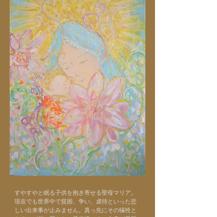
すやすやと眠る子供を抱き寄せる聖母マリア。
現在でも世界中で貧困、争い、虐待といった悲
しい出来事が止みません。真っ先にその犠牲と