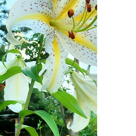
いて昨日も臨時休業させてもらいました。
何とも言えない身体のだるさで年々満月の影
響を受けていると感じる私の身体です。この
期間だけはやりようがないので仕方なしです
ね🌕身体の水分が関係しているのか、とにか
く喉が渇くのが不思議。 そんな7月最後の日
録。 私のどうでもいい日常記録なのでお付
き合いいただける方のみご覧下さいｗ