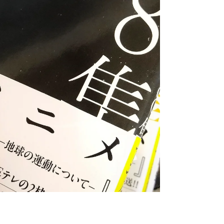
て、この時ばかりは長野ならではの寒暖差に
感謝。タイミング良く年明けに子供部屋と居
間を冷やせるようにエアコン取付ていたの
で、今年の猛暑も乗り切れそうでホッとして
います。 さて、先週末の3連休初日は宮田の
祇園祭。私の村には牛頭天王を祀った社があ
ります。宮田の旧家には愛知県の津島牛頭天
王の掛け軸があるので、愛知県の津島神社と
のご縁を想像できます。連日暑い日が続いて
いたのに不思議にもこの日は一日曇りでとて
も涼しく過ごしやすい１日。そのま