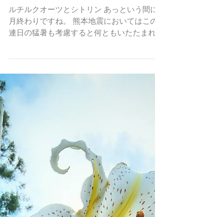
7月最後の日録
ルチルクオーツとシトリン あっという間に7
月終わりですね。 熊本地震においてはこの
連日の猛暑も考慮すると何ともいたたまれな
い気持ちで、軽々しい言葉は書けませんが、
被災された方にはこの度の災害に際し、衷心
よりお見舞い申し上げます。状況が落ち着い
てからちゃんとした自治体に寄付させて頂こ
うと思います。 …私の近況といえば、丁度
地震の日に、月一の3日続く頭痛が酷くなっ
てきて早めにお店閉めてちょっと休もうと思
っていた処での地震速報でした。あれからい
つもより長い４日続いてやっとやっと本日午
後回復してきたとことろですがまだちょっと
本調子とはいかないです。 今回は満月と月
のモノがガチっと重なってしまったせいか昨
日はすこぶる体調悪しで一昨日のお休みに続