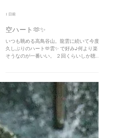
1 日前
空ハート🫶✨
いつも眺める高鳥谷山。龍雲に続いて今度は
久しぶりのハート🫶雲✨ で好み♪何より楽し
そうなのが一番いい。 ２回くらいしか聴い
ていないのにメロディが頭に流れてくる印象
の強い曲。ちょっと「たま」を思い出すｗ
これからじわり来そう。若いっていいなぁ～
こうした新しい発見は楽しい。