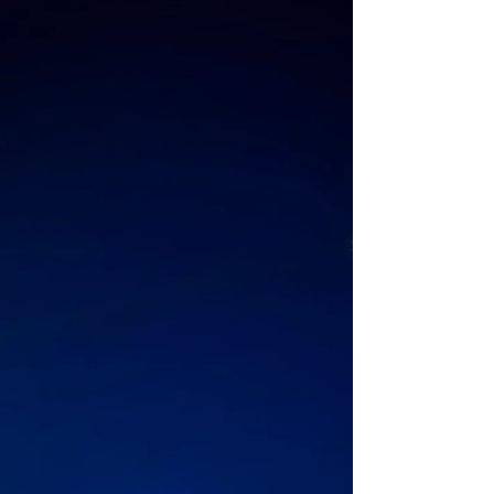
プソーダ―割でクエン酸を摂取して頑張りた
いと思いますｗ 暑い日が続きますが皆様も
お身体ご自愛くださいませ。 今年も綺麗に
咲きました。我が家の山百合。 母が種を
とってすこしずつ増やしています♪ 花言葉は
「荘厳・威厳」「人生の楽しみ」「純潔・無
垢」「甘美」 根の部分が生薬になるそうで
すょ 玄関にある温度計。昨日ついに36度