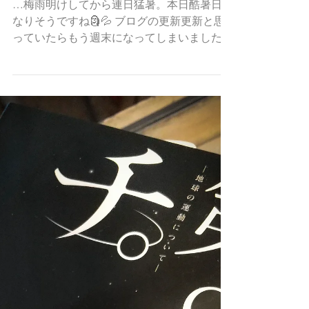
7月23日
ちょっとぞくっとする話
…梅雨明けしてから連日猛暑。本日酷暑日に
なりそうですね🗿💦 ブログの更新更新と思
っていたらもう週末になってしまいました。
仕事もさることながら子供行事、習い事、そ
れに伴う役員仕事、会議、会議…涼しい時間
帯にちょこちょこと庭木の剪定を始めて、草
むしり、草刈り。なんやかんやで夏は忙しい
～！ ただ今週は暑さに身体もなれてきてだ
るさもなく、今週末からの子供の夏休みに備
えてすこぶる仕事に集中してます。先週パチ
ュリさんに身体メンテナンスもしてもらって
良かった。 夜もこの辺りは22度ほどに下が
るのでエアコンなしでも比較的涼しく寝られ