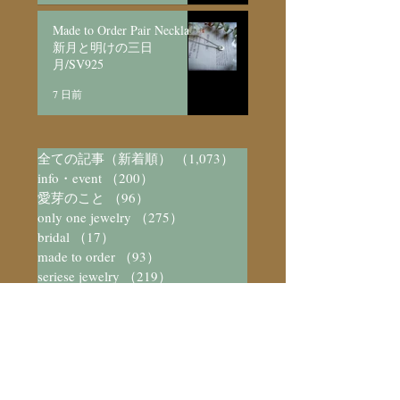
Made to Order Pair Necklace
新月と明けの三日
月/SV925
7 日前
全ての記事（新着順）
（1,073）
1,073件の記事
info・event
（200）
200件の記事
愛芽のこと
（96）
96件の記事
only one jewelry
（275）
275件の記事
bridal
（17）
17件の記事
made to order
（93）
93件の記事
seriese jewelry
（219）
219件の記事
メンテナンス/取扱い
（5）
5件の記事
arttical
（37）
37件の記事
愛芽のアトリエ
（579）
579件の記事
愛芽の日々
（444）
444件の記事
数字と不思議
（23）
23件の記事
装飾と不思議
（73）
73件の記事