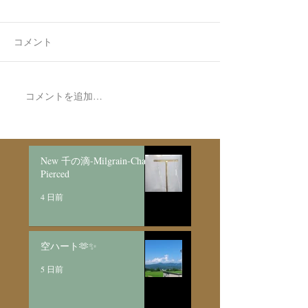
コメント
コメントを追加…
New Limonite in Quartz
New Amphibole i
Ring 【7】
【21】
New 千の滴-Milgrain-Chain
Pierced
4 日前
空ハート🫶✨
5 日前