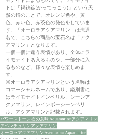
モナイトによるものです。ライモナイ
トは「褐鉄鉱(かってっこう)」という天
然の錆のことで、オレンジ色や、黄
色、赤い色、赤茶色の発色をしていま
す。「オーロラアクアマリン」は流通
名で、こちらの商品の宝石名は「アク
アマリン」となります。
一個一個に違う表情があり、全体にラ
イモナイトあ入るものや、一部分に入
るものなど、様々な表情を楽しめま
す。
※オーロラアクアマリンという名称は
コマーシャルネームであり、鑑別書に
はライモナイトインベリル、シーンア
クアマリン、レインボーシーンベリ
ル、アクアマリンと記載されます。
パワーストーン
石の意味
Aquamarine
アクアマリン
アベンチュリンアクアマリン
オーロラアクアマリン
Aventurine Aquamarine