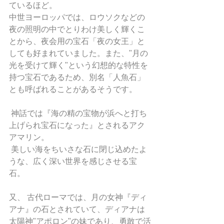
ているほど。
中世ヨーロッパでは、ロウソクなどの
夜の照明の中でとりわけ美しく輝くこ
とから、夜会用の宝石「夜の女王」と
しても好まれていました。また、"月の
光を受けて輝く"という幻想的な特性を
持つ宝石であるため、別名「人魚石」
とも呼ばれることがあるそうです。
 神話では『海の精の宝物が浜へと打ち
上げられ宝石になった』とされるアク
アマリン。
 美しい海をちいさな石に閉じ込めたよ
うな、広く深い世界を感じさせる宝
石。
又、 古代ローマでは、月の女神『ディ
アナ』の石とされていて、ディアナは
太陽神"アポロン"の妹であり、勇敢で活