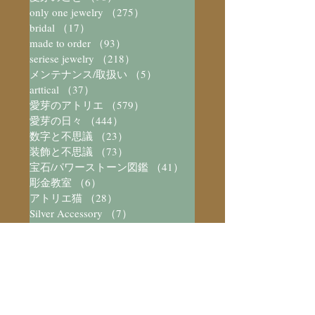
only one jewelry
（275）
275件の記事
bridal
（17）
17件の記事
made to order
（93）
93件の記事
seriese jewelry
（218）
218件の記事
メンテナンス/取扱い
（5）
5件の記事
arttical
（37）
37件の記事
愛芽のアトリエ
（579）
579件の記事
愛芽の日々
（444）
444件の記事
数字と不思議
（23）
23件の記事
装飾と不思議
（73）
73件の記事
宝石/パワーストーン図鑑
（41）
41件の記事
彫金教室
（6）
6件の記事
アトリエ猫
（28）
28件の記事
Silver Accessory
（7）
7件の記事
music
（3）
3件の記事
そらのたね観測室
（81）
81件の記事
スピカタブラ
（41）
41件の記事
2026年8月
（2）
2件の記事