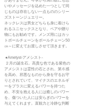
がありません。今季から滴の数にも想
いやメッセージを込めた一つとして同
じものは存在しない一点もののシリー
ズストーンジュエリー。
ネックレスは男女どちらも身に着けら
れるユニセックスとなり、ペアや贈り
物にもお勧めです。メンズ用にはカッ
トボールチェーンをボールチェーン50
㎝～に変えてお渡しさせて頂きます。
 ●Ametyst-アメシスト- 
 ２月の誕生石。高貴な色である紫色の
アメシストは霊性の石とされ、第６感
を高め、邪悪なものから身を守るお守
りとされていて、マイナスのエネルギ
ーをプラスに変えるパワーを持つた
め、不安を抱える人には癒しのパワー
を、傷ついた人には安らぎのパワーを
与えてくれます。直観力と冷静な判断