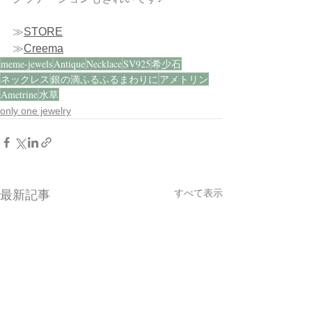
≫
STORE
≫
Creema
meme-jewels
Antique
Necklace
SV925
希少石
ネックレス
銀の滴ふるふるまわりに
アメトリン
Ametrine
水草
only one jewelry
すべて表示
最新記事