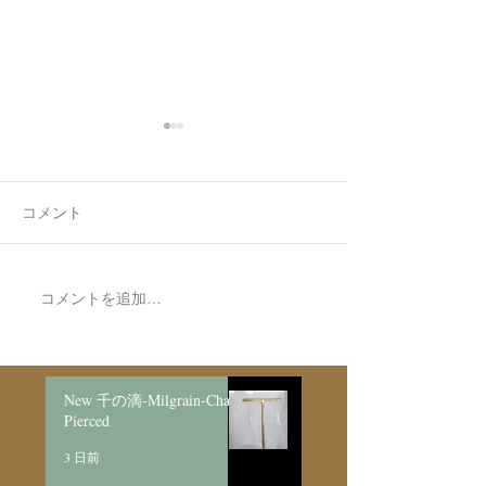
コメント
新作リングの完
コメントを追加…
Made to order Skull
Bracelet/SV925
New 千の滴-Milgrain-Chain
Pierced
3 日前