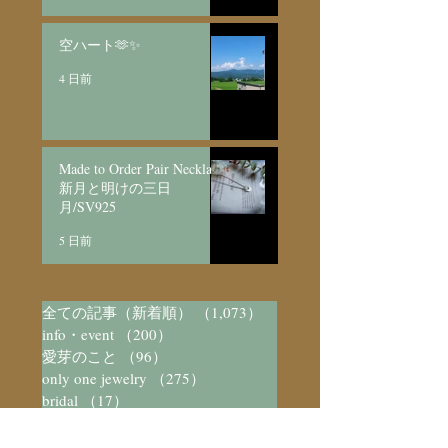
空ハート🫶✨
4 日前
Made to Order Pair Necklace
新月と明けの三日
月/SV925
5 日前
全ての記事（新着順）
（1,073）
1,073件の記事
info・event
（200）
200件の記事
愛芽のこと
（96）
96件の記事
only one jewelry
（275）
275件の記事
bridal
（17）
17件の記事
made to order
（93）
93件の記事
seriese jewelry
（219）
219件の記事