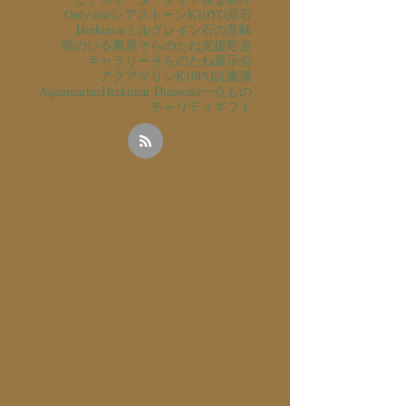
Only one
レアストーン
K10YG
原石
Herkimar
ミルグレイン
石の意味
猫のいる風景
そらのたね支援
彫金
ギャラリーそらのたね
展示会
アクアマリン
K10PG
読書
滴
Aquamarine
Herkimar Diamond
一点もの
チャリティ
ギフト