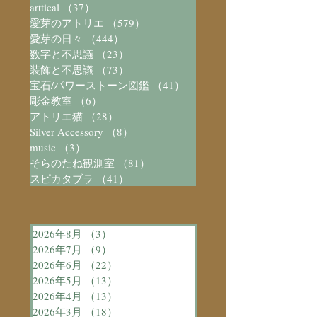
arttical
（37）
37件の記事
愛芽のアトリエ
（579）
579件の記事
愛芽の日々
（444）
444件の記事
数字と不思議
（23）
23件の記事
装飾と不思議
（73）
73件の記事
宝石/パワーストーン図鑑
（41）
41件の記事
彫金教室
（6）
6件の記事
アトリエ猫
（28）
28件の記事
Silver Accessory
（8）
8件の記事
music
（3）
3件の記事
そらのたね観測室
（81）
81件の記事
スピカタブラ
（41）
41件の記事
2026年8月
（3）
3件の記事
2026年7月
（9）
9件の記事
2026年6月
（22）
22件の記事
2026年5月
（13）
13件の記事
2026年4月
（13）
13件の記事
2026年3月
（18）
18件の記事