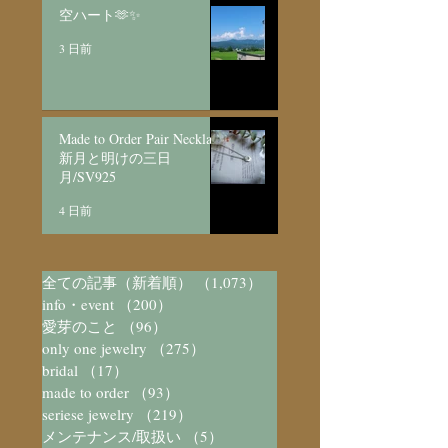
空ハート🫶✨
3 日前
Made to Order Pair Necklace
新月と明けの三日
月/SV925
4 日前
全ての記事（新着順）
（1,073）
1,073件の記事
info・event
（200）
200件の記事
愛芽のこと
（96）
96件の記事
only one jewelry
（275）
275件の記事
bridal
（17）
17件の記事
made to order
（93）
93件の記事
seriese jewelry
（219）
219件の記事
メンテナンス/取扱い
（5）
5件の記事