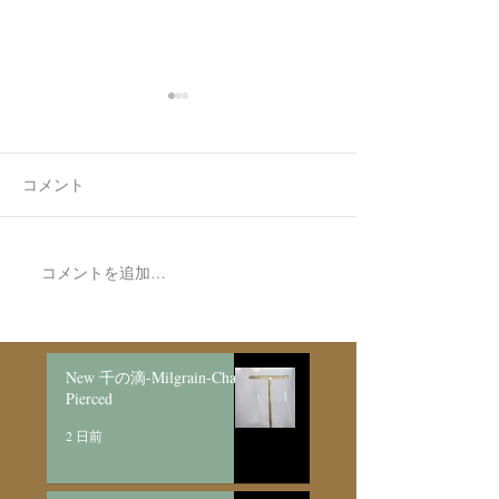
コメント
7月最後の日録
8月の営業日程
コメントを追加…
New 千の滴-Milgrain-Chain
Pierced
2 日前