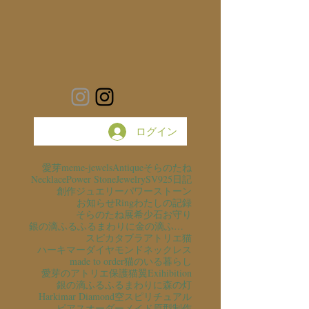
ログイン
愛芽
meme-jewels
Antique
そらのたね
Necklace
Power Stone
Jewelry
SV925
日記
創作ジュエリー
パワーストーン
お知らせ
Ring
わたしの記録
そらのたね展
希少石
お守り
銀の滴ふるふるまわりに金の滴ふるふるまわりに
スピカタブラ
アトリエ猫
ハーキマーダイヤモンド
ネックレス
made to order
猫のいる暮らし
愛芽のアトリエ
保護猫
翼
Exihibition
銀の滴ふるふるまわりに
森の灯
Harkimar Diamond
空
スピリチュアル
ピアス
オーダーメイド
原型制作