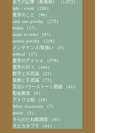
全ての記事（新着順）
（1,072）
1,072件の記事
info・event
（200）
200件の記事
愛芽のこと
（96）
96件の記事
only one jewelry
（275）
275件の記事
bridal
（17）
17件の記事
made to order
（93）
93件の記事
seriese jewelry
（218）
218件の記事
メンテナンス/取扱い
（5）
5件の記事
arttical
（37）
37件の記事
愛芽のアトリエ
（579）
579件の記事
愛芽の日々
（444）
444件の記事
数字と不思議
（23）
23件の記事
装飾と不思議
（73）
73件の記事
宝石/パワーストーン図鑑
（41）
41件の記事
彫金教室
（6）
6件の記事
アトリエ猫
（28）
28件の記事
Silver Accessory
（7）
7件の記事
music
（3）
3件の記事
そらのたね観測室
（81）
81件の記事
スピカタブラ
（41）
41件の記事