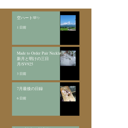
空ハート🫶✨
1 日前
Made to Order Pair Necklace
新月と明けの三日
月/SV925
3 日前
7月最後の日録
6 日前