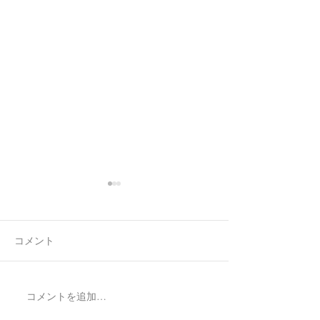
コメント
コメントを追加…
Made to order Skull
Made to Order N
Bracelet/SV925
星のペアネック