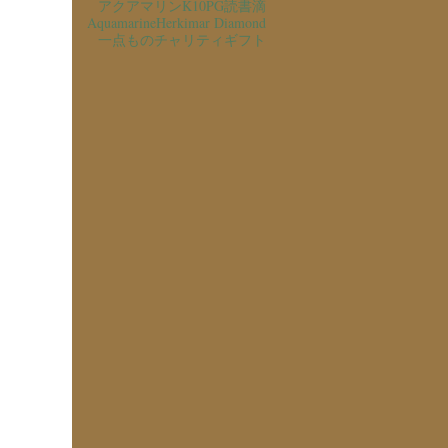
アクアマリン
K10PG
読書
滴
Aquamarine
Herkimar Diamond
一点もの
チャリティ
ギフト