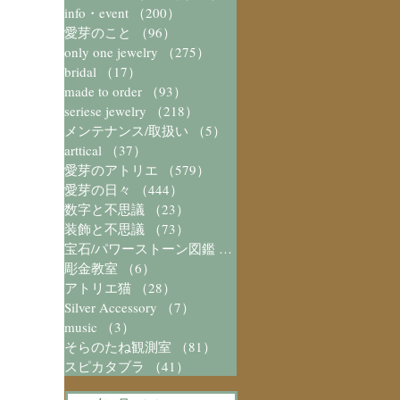
info・event
（200）
200件の記事
愛芽のこと
（96）
96件の記事
only one jewelry
（275）
275件の記事
bridal
（17）
17件の記事
made to order
（93）
93件の記事
seriese jewelry
（218）
218件の記事
メンテナンス/取扱い
（5）
5件の記事
arttical
（37）
37件の記事
愛芽のアトリエ
（579）
579件の記事
愛芽の日々
（444）
444件の記事
数字と不思議
（23）
23件の記事
装飾と不思議
（73）
73件の記事
宝石/パワーストーン図鑑
（41）
41件の記事
彫金教室
（6）
6件の記事
アトリエ猫
（28）
28件の記事
Silver Accessory
（7）
7件の記事
music
（3）
3件の記事
そらのたね観測室
（81）
81件の記事
スピカタブラ
（41）
41件の記事