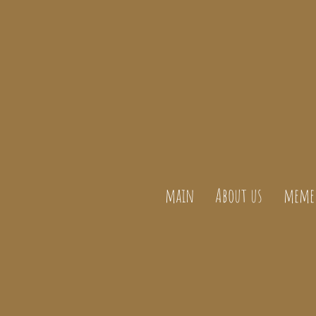
main
About us
meme 