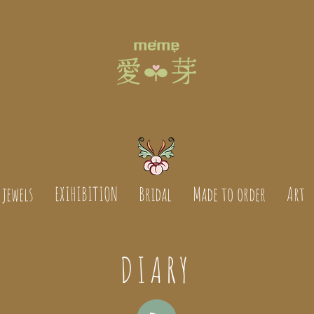
jewels
EXIHIBITION
Bridal
Made to order
Art
DIARY