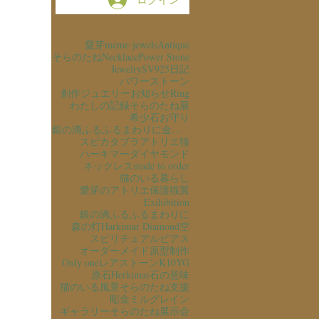
愛芽
meme-jewels
Antique
そらのたね
Necklace
Power Stone
Jewelry
SV925
日記
パワーストーン
創作ジュエリー
お知らせ
Ring
わたしの記録
そらのたね展
希少石
お守り
銀の滴ふるふるまわりに金の滴ふるふるまわりに
スピカタブラ
アトリエ猫
ハーキマーダイヤモンド
ネックレス
made to order
猫のいる暮らし
愛芽のアトリエ
保護猫
翼
Exihibition
銀の滴ふるふるまわりに
森の灯
Harkimar Diamond
空
スピリチュアル
ピアス
オーダーメイド
原型制作
Only one
レアストーン
K10YG
原石
Herkimar
石の意味
猫のいる風景
そらのたね支援
彫金
ミルグレイン
ギャラリーそらのたね
展示会