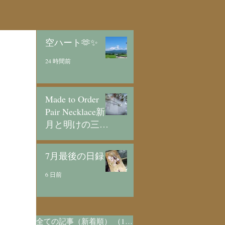
空ハート🫶✨
24 時間前
Made to Order
Pair Necklace新
月と明けの三日
月/SV925
3 日前
7月最後の日録
6 日前
全ての記事（新着順）
（1,072）
1,072件の記事