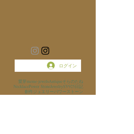
ログイン
愛芽
meme-jewels
Antique
そらのたね
Necklace
Power Stone
Jewelry
SV925
日記
創作ジュエリー
パワーストーン
お知らせ
Ring
わたしの記録
そらのたね展
希少石
お守り
銀の滴ふるふるまわりに金の滴ふるふるまわりに
スピカタブラ
アトリエ猫
ハーキマーダイヤモンド
ネックレス
made to order
猫のいる暮らし
愛芽のアトリエ
保護猫
翼
Exihibition
銀の滴ふるふるまわりに
森の灯