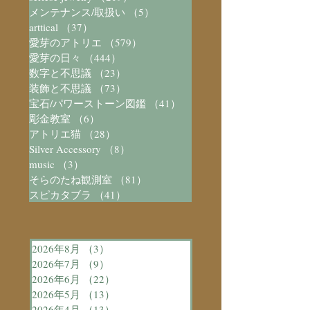
メンテナンス/取扱い
（5）
5件の記事
arttical
（37）
37件の記事
愛芽のアトリエ
（579）
579件の記事
愛芽の日々
（444）
444件の記事
数字と不思議
（23）
23件の記事
装飾と不思議
（73）
73件の記事
宝石/パワーストーン図鑑
（41）
41件の記事
彫金教室
（6）
6件の記事
アトリエ猫
（28）
28件の記事
Silver Accessory
（8）
8件の記事
music
（3）
3件の記事
そらのたね観測室
（81）
81件の記事
スピカタブラ
（41）
41件の記事
2026年8月
（3）
3件の記事
2026年7月
（9）
9件の記事
2026年6月
（22）
22件の記事
2026年5月
（13）
13件の記事
2026年4月
（13）
13件の記事