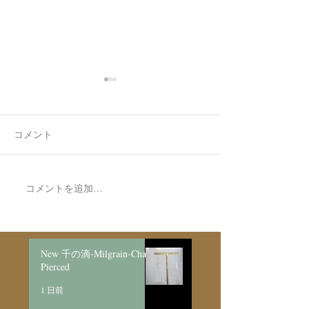
コメント
コメントを追加…
Made to order Skull
Made to Order N
Bracelet/SV925
星のペアネック
New 千の滴-Milgrain-Chain
Pierced
1 日前