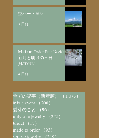
空ハート🫶✨
3 日前
Made to Order Pair Necklace
新月と明けの三日
月/SV925
4 日前
全ての記事（新着順）
（1,073）
1,073件の記事
info・event
（200）
200件の記事
愛芽のこと
（96）
96件の記事
only one jewelry
（275）
275件の記事
bridal
（17）
17件の記事
made to order
（93）
93件の記事
seriese jewelry
（219）
219件の記事