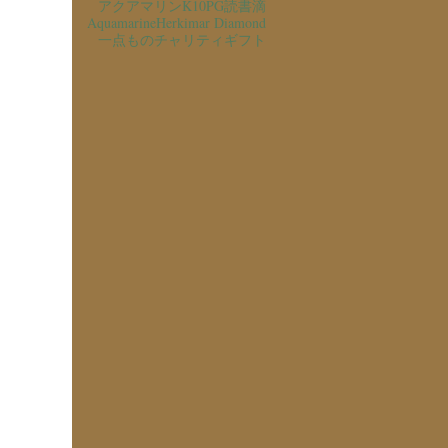
アクアマリン
K10PG
読書
滴
Aquamarine
Herkimar Diamond
一点もの
チャリティ
ギフト