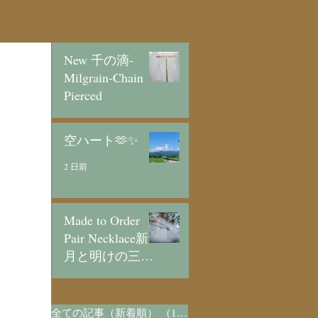
New 千の滴-
Milgrain-Chain
Pierced
7 時間前
空ハート🫶✨
2 日前
Made to Order
Pair Necklace新
月と明けの三日
月/SV925
3 日前
全ての記事（新着順）
（1,073）
1,073件の記事