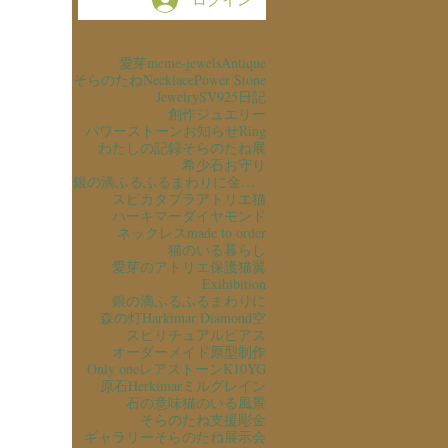
愛芽
meme-jewels
Antique
そらのたね
Necklace
Power Stone
Jewelry
SV925
日記
創作ジュエリー
パワーストーン
お知らせ
Ring
わたしの記録
そらのたね展
希少石
お守り
銀の滴ふるふるまわりに金の滴ふるふるまわりに
スピカタブラ
アトリエ猫
ハーキマーダイヤモンド
ネックレス
made to order
猫のいる暮らし
愛芽のアトリエ
保護猫
翼
Exihibition
銀の滴ふるふるまわりに
森の灯
Harkimar Diamond
空
スピリチュアル
ピアス
オーダーメイド
原型制作
Only one
レアストーン
K10YG
原石
Herkimar
ミルグレイン
石の意味
猫のいる風景
そらのたね支援
彫金
ギャラリーそらのたね
展示会