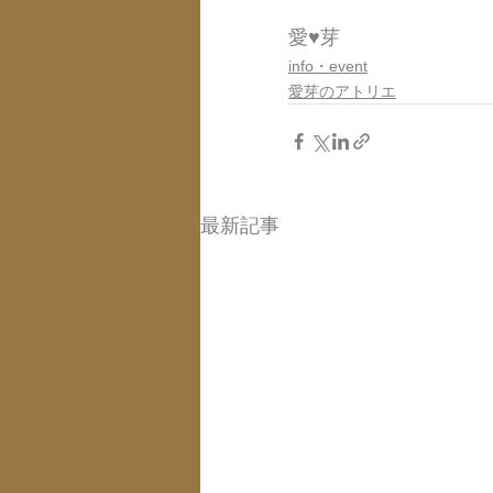
愛♥芽
info・event
愛芽のアトリエ
最新記事