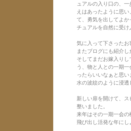
ュアルの入り口の、一
えはあったように思い
て、勇気を出してよか
チュアルを自然に受け
気に入って下さったお
またブログにも紹介し
そしてまだお嫁入りし
う、物と人との一期一
ったらいいなぁと思い
水の波紋のように浸透
新しい扉を開けて、ス
整いました。
来年はその一期一会の
飛び出し活発な年にし