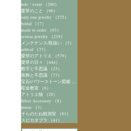
info・event
（200）
200件の記事
愛芽のこと
（96）
96件の記事
only one jewelry
（275）
275件の記事
bridal
（17）
17件の記事
made to order
（93）
93件の記事
seriese jewelry
（219）
219件の記事
メンテナンス/取扱い
（5）
5件の記事
arttical
（37）
37件の記事
愛芽のアトリエ
（579）
579件の記事
愛芽の日々
（444）
444件の記事
数字と不思議
（23）
23件の記事
装飾と不思議
（73）
73件の記事
宝石/パワーストーン図鑑
（41）
41件の記事
彫金教室
（6）
6件の記事
アトリエ猫
（28）
28件の記事
Silver Accessory
（8）
8件の記事
music
（3）
3件の記事
そらのたね観測室
（81）
81件の記事
スピカタブラ
（41）
41件の記事