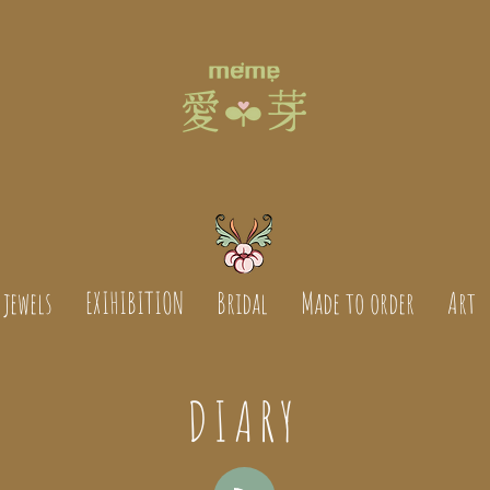
jewels
EXIHIBITION
Bridal
Made to order
Art
DIARY