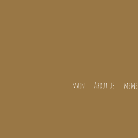
main
About us
meme 