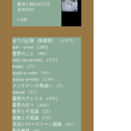
新月と明けの三日
月/SV925
6 日前
全ての記事（新着順）
（1,073）
1,073件の記事
info・event
（200）
200件の記事
愛芽のこと
（96）
96件の記事
only one jewelry
（275）
275件の記事
bridal
（17）
17件の記事
made to order
（93）
93件の記事
seriese jewelry
（219）
219件の記事
メンテナンス/取扱い
（5）
5件の記事
arttical
（37）
37件の記事
愛芽のアトリエ
（579）
579件の記事
愛芽の日々
（444）
444件の記事
数字と不思議
（23）
23件の記事
装飾と不思議
（73）
73件の記事
宝石/パワーストーン図鑑
（41）
41件の記事
彫金教室
（6）
6件の記事