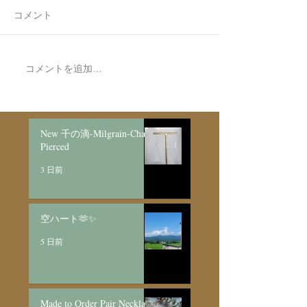
コメント
コメントを追加…
Made to Order Pair
Made to order Sk
Bracelet/SV925
Necklace新月と明けの三
日月/SV925
New 千の滴-Milgrain-Chain
Pierced
3 日前
空ハート🫶✨
5 日前
Made to Order Pair Necklace