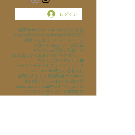
ログイン
愛芽
meme-jewels
Antique
そらのたね
Necklace
Power Stone
Jewelry
SV925
日記
創作ジュエリー
パワーストーン
お知らせ
Ring
わたしの記録
そらのたね展
希少石
お守り
銀の滴ふるふるまわりに金の滴ふるふるまわりに
スピカタブラ
アトリエ猫
ハーキマーダイヤモンド
ネックレス
made to order
猫のいる暮らし
愛芽のアトリエ
保護猫
翼
Exihibition
銀の滴ふるふるまわりに
森の灯
Harkimar Diamond
空
スピリチュアル
ピアス
オーダーメイド
原型制作
Only one
レアストーン
K10YG
原石
Herkimar
ミルグレイン
石の意味
猫のいる風景
そらのたね支援
彫金
ギャラリーそらのたね
展示会
アクアマリン
K10PG
読書
滴
Aquamarine
Herkimar Diamond
一点もの
チャリティ
ギフト