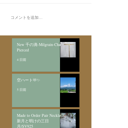
コメントを追加…
Made to Order Pair
Made to order Sk
Bracelet/SV925
Necklace新月と明けの三
日月/SV925
New 千の滴-Milgrain-Chain
Pierced
4 日前
空ハート🫶✨
5 日前
Made to Order Pair Necklace
新月と明けの三日
月/SV925