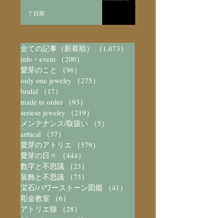
7 日前
全ての記事（新着順）
（1,073）
1,073件の記事
info・event
（200）
200件の記事
愛芽のこと
（96）
96件の記事
only one jewelry
（275）
275件の記事
bridal
（17）
17件の記事
made to order
（93）
93件の記事
seriese jewelry
（219）
219件の記事
メンテナンス/取扱い
（5）
5件の記事
arttical
（37）
37件の記事
愛芽のアトリエ
（579）
579件の記事
愛芽の日々
（444）
444件の記事
数字と不思議
（23）
23件の記事
装飾と不思議
（73）
73件の記事
宝石/パワーストーン図鑑
（41）
41件の記事
彫金教室
（6）
6件の記事
アトリエ猫
（28）
28件の記事