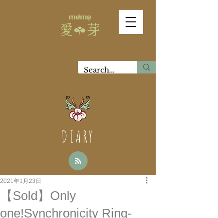
DIARY
2021年1月23日
【Sold】Only
one!Synchronicity Ring-