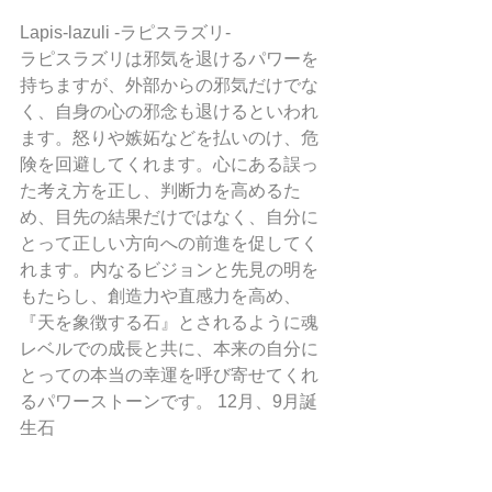
Lapis-lazuli -ラピスラズリ-  
ラピスラズリは邪気を退けるパワーを
持ちますが、外部からの邪気だけでな
く、自身の心の邪念も退けるといわれ
ます。怒りや嫉妬などを払いのけ、危
険を回避してくれます。心にある誤っ
た考え方を正し、判断力を高めるた
め、目先の結果だけではなく、自分に
とって正しい方向への前進を促してく
れます。内なるビジョンと先見の明を
もたらし、創造力や直感力を高め、
『天を象徴する石』とされるように魂
レベルでの成長と共に、本来の自分に
とっての本当の幸運を呼び寄せてくれ
るパワーストーンです。 12月、9月誕
生石