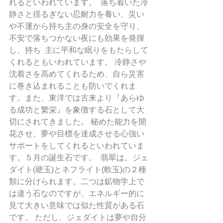
れるといわれています。  落ち着いた冷
静さと揺るぎない忍耐力を養い、災い
や不運から持ち主の身の安全を守り、
不安で落ちつかない夜にも効果を発揮
し、持ち  主に平和な眠りをもたらして
くれるともいわれています。 冷静さや
沈着さを高めてくれるため、自ら災害
に巻き込まれることも防いでくれま
す。また、東洋では古来より『あらゆ
る成功と繁栄』を象徴する石として大
切にされてきました。 秘めた能力を開
花させ、夢や目標を達成させる心強い
サポートをしてくれるといわれていま
す。５月の誕生石です。  翡翠は、ジェ
ダイト(硬玉)とネフライト(軟玉)の２種
類に分けられます。二つは鉱物学上で
は違う石なのですが、エネルギー的に
見て大きい意味では似た性質がある石
です。 ただし、ジェダイトは夢や自分