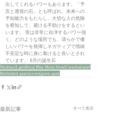
出してくれるパワーもあります。「予
言と透視の石」とも呼ばれ、未来への
予知能力をもたらし、大切な人の危険
を察知して、避ける手助けをするとい
います。 実は非常に自浄するパワー強
く、どのような場所でも、清らかで優
しいパワーを発揮しネガティブで情緒
不安定な時に身に着けると良いとされ
ています。 6月の誕生石
Necklace
Lapis
Royal Blue Moon Stone
Carnelian
oparl
Rutilelated quartz
crown
green agate
すべて表示
最新記事