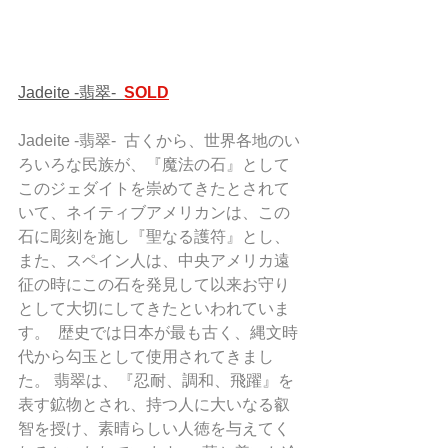
Jadeite -翡翠-  
SOLD
Jadeite -翡翠-  古くから、世界各地のい
ろいろな民族が、『魔法の石』として
このジェダイトを崇めてきたとされて
いて、ネイティブアメリカンは、この
石に彫刻を施し『聖なる護符』とし、
また、スペイン人は、中央アメリカ遠
征の時にこの石を発見して以来お守り
として大切にしてきたといわれていま
す。  歴史では日本が最も古く、縄文時
代から勾玉として使用されてきまし
た。 翡翠は、『忍耐、調和、飛躍』を
表す鉱物とされ、持つ人に大いなる叡
智を授け、素晴らしい人徳を与えてく