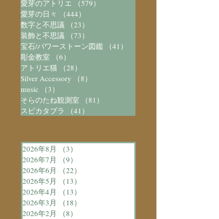
愛芽のアトリエ
（579）
579件の記事
愛芽の日々
（444）
444件の記事
数字と不思議
（23）
23件の記事
装飾と不思議
（73）
73件の記事
宝石/パワーストーン図鑑
（41）
41件の記事
彫金教室
（6）
6件の記事
アトリエ猫
（28）
28件の記事
Silver Accessory
（8）
8件の記事
music
（3）
3件の記事
そらのたね観測室
（81）
81件の記事
スピカタブラ
（41）
41件の記事
2026年8月
（3）
3件の記事
2026年7月
（9）
9件の記事
2026年6月
（22）
22件の記事
2026年5月
（13）
13件の記事
2026年4月
（13）
13件の記事
2026年3月
（18）
18件の記事
2026年2月
（8）
8件の記事