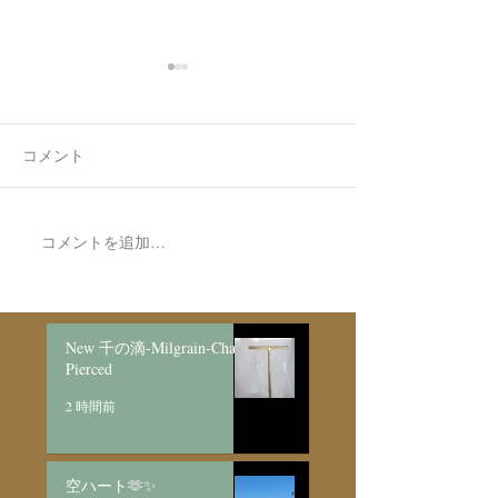
コメント
コメントを追加…
Made to Order Pair
Made to order Sk
Bracelet/SV925
Necklace新月と明けの三
日月/SV925
New 千の滴-Milgrain-Chain
Pierced
2 時間前
空ハート🫶✨