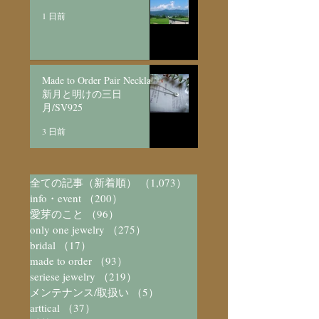
1 日前
Made to Order Pair Necklace
新月と明けの三日
月/SV925
3 日前
全ての記事（新着順）
（1,073）
1,073件の記事
info・event
（200）
200件の記事
愛芽のこと
（96）
96件の記事
only one jewelry
（275）
275件の記事
bridal
（17）
17件の記事
made to order
（93）
93件の記事
seriese jewelry
（219）
219件の記事
メンテナンス/取扱い
（5）
5件の記事
arttical
（37）
37件の記事