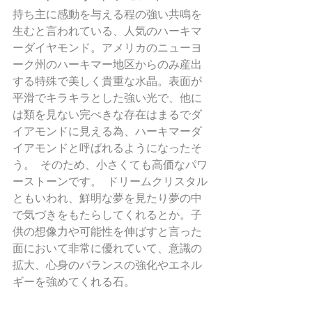
持ち主に感動を与える程の強い共鳴を
生むと言われている、人気のハーキマ
ーダイヤモンド。アメリカのニューヨ
ーク州のハーキマー地区からのみ産出
する特殊で美しく貴重な水晶。表面が
平滑でキラキラとした強い光で、他に
は類を見ない完ぺきな存在はまるでダ
イアモンドに見える為、ハーキマーダ
イアモンドと呼ばれるようになったそ
う。  そのため、小さくても高価なパワ
ーストーンです。  ドリームクリスタル
ともいわれ、鮮明な夢を見たり夢の中
で気づきをもたらしてくれるとか。子
供の想像力や可能性を伸ばすと言った
面において非常に優れていて、意識の
拡大、心身のバランスの強化やエネル
ギーを強めてくれる石。   