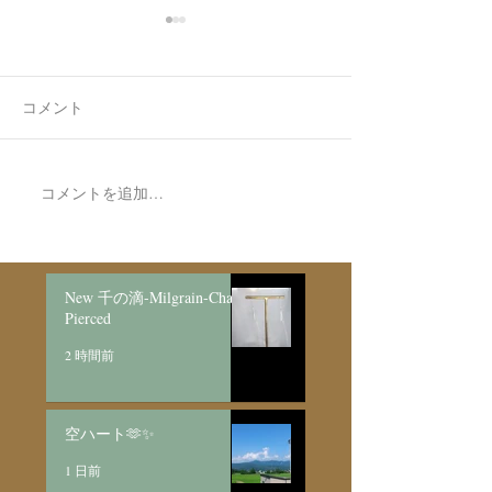
コメント
コメントを追加…
Made to Order Pair
Made to order Sk
Bracelet/SV925
Necklace新月と明けの三
日月/SV925
New 千の滴-Milgrain-Chain
Pierced
2 時間前
空ハート🫶✨
1 日前