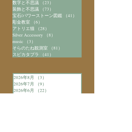
数字と不思議
（23）
23件の記事
装飾と不思議
（73）
73件の記事
宝石/パワーストーン図鑑
（41）
41件の記事
彫金教室
（6）
6件の記事
アトリエ猫
（28）
28件の記事
Silver Accessory
（8）
8件の記事
music
（3）
3件の記事
そらのたね観測室
（81）
81件の記事
スピカタブラ
（41）
41件の記事
2026年8月
（3）
3件の記事
2026年7月
（9）
9件の記事
2026年6月
（22）
22件の記事
2026年5月
（13）
13件の記事
2026年4月
（13）
13件の記事
2026年3月
（18）
18件の記事
2026年2月
（8）
8件の記事
2025年11月
（1）
1件の記事
2023年5月
（7）
7件の記事