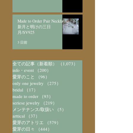
Made to Order Pair Necklace
新月と明けの三日
月/SV925
3 日前
全ての記事（新着順）
（1,073）
1,073件の記事
info・event
（200）
200件の記事
愛芽のこと
（96）
96件の記事
only one jewelry
（275）
275件の記事
bridal
（17）
17件の記事
made to order
（93）
93件の記事
seriese jewelry
（219）
219件の記事
メンテナンス/取扱い
（5）
5件の記事
arttical
（37）
37件の記事
愛芽のアトリエ
（579）
579件の記事
愛芽の日々
（444）
444件の記事