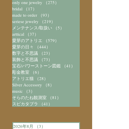
only one jewelry
（275）
275件の記事
bridal
（17）
17件の記事
made to order
（93）
93件の記事
seriese jewelry
（219）
219件の記事
メンテナンス/取扱い
（5）
5件の記事
arttical
（37）
37件の記事
愛芽のアトリエ
（579）
579件の記事
愛芽の日々
（444）
444件の記事
数字と不思議
（23）
23件の記事
装飾と不思議
（73）
73件の記事
宝石/パワーストーン図鑑
（41）
41件の記事
彫金教室
（6）
6件の記事
アトリエ猫
（28）
28件の記事
Silver Accessory
（8）
8件の記事
music
（3）
3件の記事
そらのたね観測室
（81）
81件の記事
スピカタブラ
（41）
41件の記事
2026年8月
（3）
3件の記事