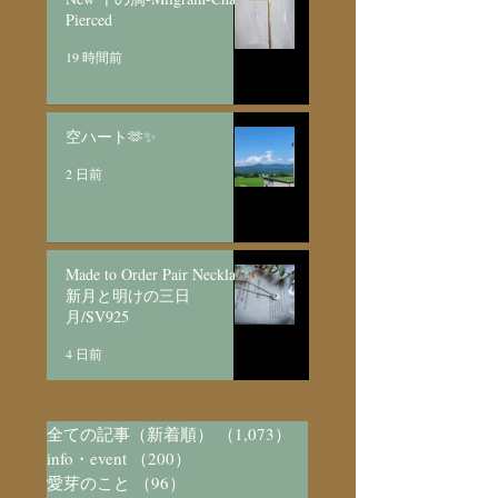
Pierced
19 時間前
空ハート🫶✨
2 日前
Made to Order Pair Necklace
新月と明けの三日
月/SV925
4 日前
全ての記事（新着順）
（1,073）
1,073件の記事
info・event
（200）
200件の記事
愛芽のこと
（96）
96件の記事