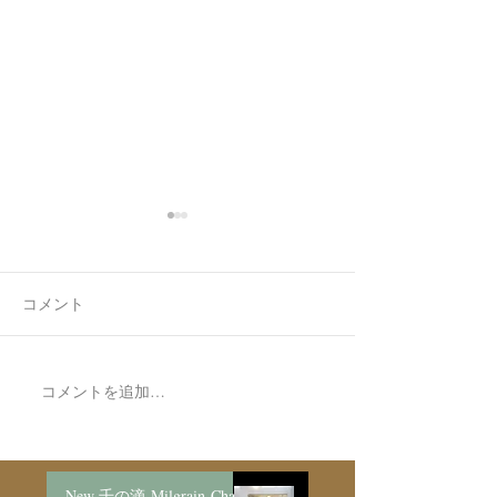
コメント
コメントを追加…
Made to Order Pair
Made to order Sk
Bracelet/SV925
Necklace新月と明けの三
日月/SV925
New 千の滴-Milgrain-Chain