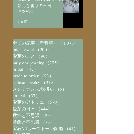
新月と明けの三日
月/SV925
6 日前
全ての記事（新着順）
（1,073）
1,073件の記事
info・event
（200）
200件の記事
愛芽のこと
（96）
96件の記事
only one jewelry
（275）
275件の記事
bridal
（17）
17件の記事
made to order
（93）
93件の記事
seriese jewelry
（219）
219件の記事
メンテナンス/取扱い
（5）
5件の記事
arttical
（37）
37件の記事
愛芽のアトリエ
（579）
579件の記事
愛芽の日々
（444）
444件の記事
数字と不思議
（23）
23件の記事
装飾と不思議
（73）
73件の記事
宝石/パワーストーン図鑑
（41）
41件の記事