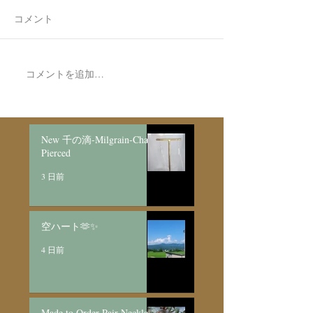
コメント
7月最後の日録
8月の営業日程
コメントを追加…
New 千の滴-Milgrain-Chain
Pierced
3 日前
空ハート🫶✨
4 日前
Made to Order Pair Necklace