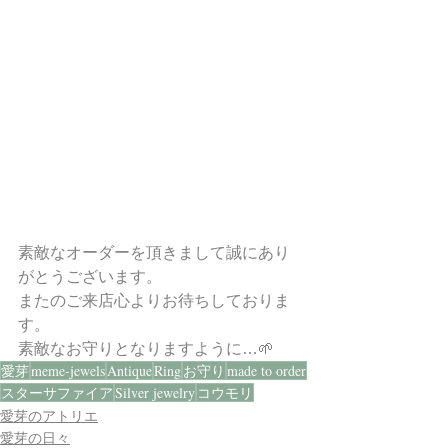
素敵なオーダーを頂きまして誠にあり
がとうございます。
またのご来店心よりお待ちしておりま
す。
素敵なお守りとなりますように…🌱
愛芽
meme-jewels
Antique
Ring
お守り
made to order
スターサファイア
Silver jewelry
コウモリ
愛芽のアトリエ
愛芽の日々