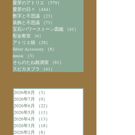
愛芽のアトリエ
（579）
579件の記事
愛芽の日々
（444）
444件の記事
数字と不思議
（23）
23件の記事
装飾と不思議
（73）
73件の記事
宝石/パワーストーン図鑑
（41）
41件の記事
彫金教室
（6）
6件の記事
アトリエ猫
（28）
28件の記事
Silver Accessory
（8）
8件の記事
music
（3）
3件の記事
そらのたね観測室
（81）
81件の記事
スピカタブラ
（41）
41件の記事
2026年8月
（3）
3件の記事
2026年7月
（9）
9件の記事
2026年6月
（22）
22件の記事
2026年5月
（13）
13件の記事
2026年4月
（13）
13件の記事
2026年3月
（18）
18件の記事
2026年2月
（8）
8件の記事