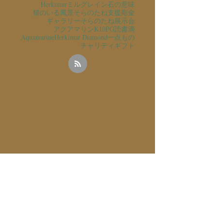
Herkimar
ミルグレイン
石の意味
猫のいる風景
そらのたね支援
彫金
ギャラリーそらのたね
展示会
アクアマリン
K10PG
読書
滴
Aquamarine
Herkimar Diamond
一点もの
チャリティ
ギフト