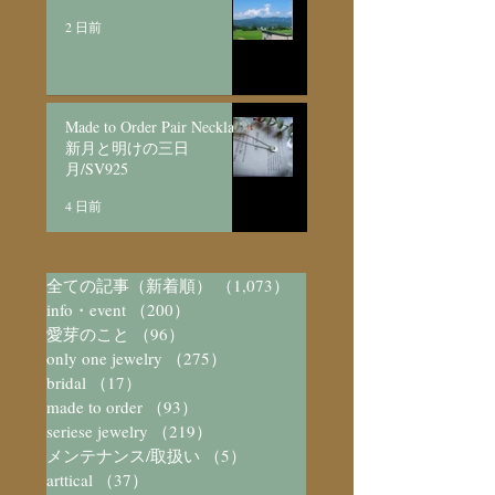
2 日前
Made to Order Pair Necklace
新月と明けの三日
月/SV925
4 日前
全ての記事（新着順）
（1,073）
1,073件の記事
info・event
（200）
200件の記事
愛芽のこと
（96）
96件の記事
only one jewelry
（275）
275件の記事
bridal
（17）
17件の記事
made to order
（93）
93件の記事
seriese jewelry
（219）
219件の記事
メンテナンス/取扱い
（5）
5件の記事
arttical
（37）
37件の記事