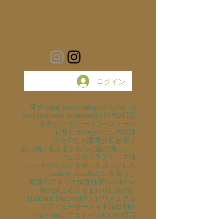
ログイン
愛芽
meme-jewels
Antique
そらのたね
Necklace
Power Stone
Jewelry
SV925
日記
創作ジュエリー
パワーストーン
お知らせ
Ring
わたしの記録
そらのたね展
希少石
お守り
銀の滴ふるふるまわりに金の滴ふるふるまわりに
スピカタブラ
アトリエ猫
ハーキマーダイヤモンド
ネックレス
made to order
猫のいる暮らし
愛芽のアトリエ
保護猫
翼
Exihibition
銀の滴ふるふるまわりに
森の灯
Harkimar Diamond
空
スピリチュアル
ピアス
オーダーメイド
原型制作
Only one
レアストーン
K10YG
原石