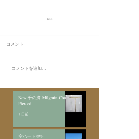
コメント
コメントを追加…
Made to order Skull
Made to Order N
Bracelet/SV925
星のペアネック
New 千の滴-Milgrain-Chain
Pierced
1 日前
空ハート🫶✨