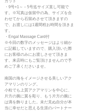
カット
・9号+1～－5号迄サイズ直し可能で
す。※写真は仮留中の為、サイズを合
わせてから石留めさせて頂きますの
で、お渡しには1週間程お時間を頂きま
す。
・Engal Massage Card付 
※今回の数字のメッセージはより細か
に記載していますので、購入頂いた際
にお客様のみにお渡しさせて頂きま
す。来店時にもご覧頂けませんので予
めご了承くださいませ。
南国の海をイメージさせる美しいアク
アマリンのリング。
小粒でも上質アクアマリンを中心に、
片方の腕に翼を彫り、もう片方の腕に
は滴を飾りました。未だ見ぬ自分が本
当に幸せだと思える生涯のパートナー