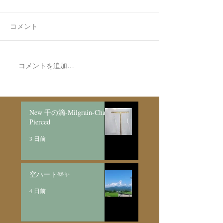
コメント
空ハート🫶✨
コメントを追加…
Made to Order P
Necklace新月
日月/SV925
New 千の滴-Milgrain-Chain
Pierced
3 日前
空ハート🫶✨
4 日前