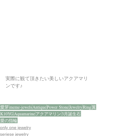
実際に観て頂きたい美しいアクアマリ
ンです♪
愛芽
meme-jewels
Antique
Power Stone
Jewelry
Ring
翼
K10YG
Aquamarine
アクアマリン
3月誕生石
愛の指輪
only one jewelry
seriese jewelry