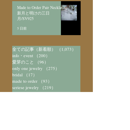
Made to Order Pair Necklace
新月と明けの三日
月/SV925
5 日前
全ての記事（新着順）
（1,073）
1,073件の記事
info・event
（200）
200件の記事
愛芽のこと
（96）
96件の記事
only one jewelry
（275）
275件の記事
bridal
（17）
17件の記事
made to order
（93）
93件の記事
seriese jewelry
（219）
219件の記事
メンテナンス/取扱い
（5）
5件の記事
arttical
（37）
37件の記事
愛芽のアトリエ
（579）
579件の記事
愛芽の日々
（444）
444件の記事
数字と不思議
（23）
23件の記事
装飾と不思議
（73）
73件の記事