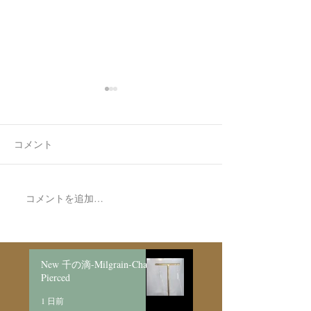
コメント
7月最後の日録
コメントを追加…
Made to Order Pair
Necklace新月と明けの三
日月/SV925
New 千の滴-Milgrain-Chain
Pierced
1 日前