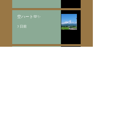
空ハート🫶✨
3 日前
Made to Order Pair Necklace
新月と明けの三日
月/SV925
4 日前
全ての記事（新着順）
（1,073）
1,073件の記事
info・event
（200）
200件の記事
愛芽のこと
（96）
96件の記事
only one jewelry
（275）
275件の記事
bridal
（17）
17件の記事
made to order
（93）
93件の記事