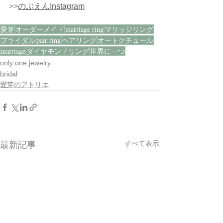
>>
のぶえんInstagram
愛芽
オーダーメイド
marriage ring
マリッジリング
ブライダル
pair ring
ペアリング
オートクチュール
marriage
ダイヤモンドリング
世界に一つ
only one jewelry
bridal
愛芽のアトリエ
すべて表示
最新記事