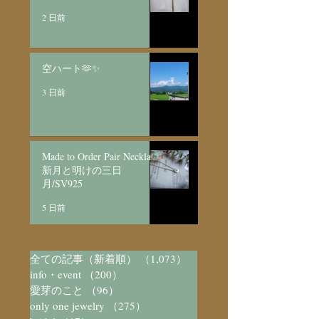
2 日前
空ハート🫶✨
3 日前
Made to Order Pair Necklace
新月と明けの三日
月/SV925
5 日前
全ての記事（新着順）
（1,073）
1,073件の記事
info・event
（200）
200件の記事
愛芽のこと
（96）
96件の記事
only one jewelry
（275）
275件の記事