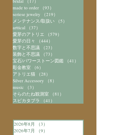
bridal
（17）
17件の記事
made to order
（93）
93件の記事
seriese jewelry
（219）
219件の記事
メンテナンス/取扱い
（5）
5件の記事
arttical
（37）
37件の記事
愛芽のアトリエ
（579）
579件の記事
愛芽の日々
（444）
444件の記事
数字と不思議
（23）
23件の記事
装飾と不思議
（73）
73件の記事
宝石/パワーストーン図鑑
（41）
41件の記事
彫金教室
（6）
6件の記事
アトリエ猫
（28）
28件の記事
Silver Accessory
（8）
8件の記事
music
（3）
3件の記事
そらのたね観測室
（81）
81件の記事
スピカタブラ
（41）
41件の記事
2026年8月
（3）
3件の記事
2026年7月
（9）
9件の記事