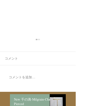
コメント
コメントを追加…
New Limonite in Quartz
New Amphibole i
Ring 【7】
【21】
New 千の滴-Milgrain-Chain
Pierced