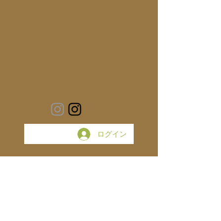
ログイン
愛芽
meme-jewels
Antique
そらのたね
Necklace
Power Stone
Jewelry
SV925
日記
創作ジュエリー
パワーストーン
お知らせ
Ring
わたしの記録
そらのたね展
希少石
お守り
銀の滴ふるふるまわりに金の滴ふるふるまわりに
スピカタブラ
アトリエ猫
ハーキマーダイヤモンド
ネックレス