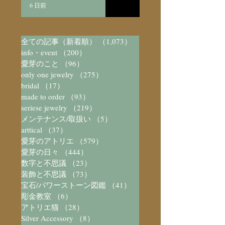
6 日前
全ての記事（新着順）
（1,073）
1,073件の記事
info・event
（200）
200件の記事
愛芽のこと
（96）
96件の記事
only one jewelry
（275）
275件の記事
bridal
（17）
17件の記事
made to order
（93）
93件の記事
seriese jewelry
（219）
219件の記事
メンテナンス/取扱い
（5）
5件の記事
arttical
（37）
37件の記事
愛芽のアトリエ
（579）
579件の記事
愛芽の日々
（444）
444件の記事
数字と不思議
（23）
23件の記事
装飾と不思議
（73）
73件の記事
宝石/パワーストーン図鑑
（41）
41件の記事
彫金教室
（6）
6件の記事
アトリエ猫
（28）
28件の記事
Silver Accessory
（8）
8件の記事