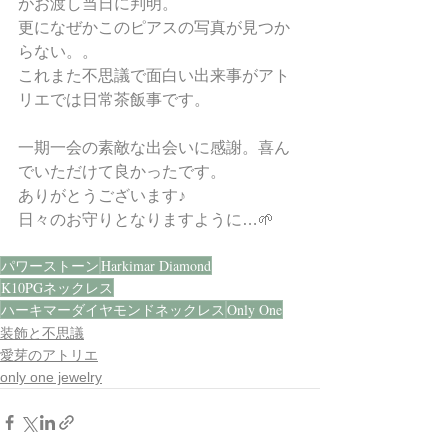
がお渡し当日に判明。
更になぜかこのピアスの写真が見つか
らない。。
これまた不思議で面白い出来事がアト
リエでは日常茶飯事です。
一期一会の素敵な出会いに感謝。喜ん
でいただけて良かったです。
ありがとうございます♪
日々のお守りとなりますように…🌱
パワーストーン
Harkimar Diamond
K10PGネックレス
ハーキマーダイヤモンドネックレス
Only One
装飾と不思議
愛芽のアトリエ
only one jewelry