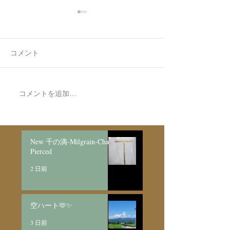
コメント
新作リングの完
コメントを追加…
Made to order Skull
Bracelet/SV925
New 千の滴-Milgrain-Chain
Pierced
2 日前
空ハート🫶✨
3 日前