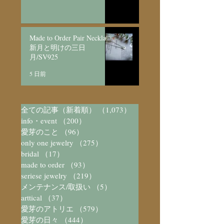
Made to Order Pair Necklace
新月と明けの三日
月/SV925
5 日前
全ての記事（新着順）
（1,073）
1,073件の記事
info・event
（200）
200件の記事
愛芽のこと
（96）
96件の記事
only one jewelry
（275）
275件の記事
bridal
（17）
17件の記事
made to order
（93）
93件の記事
seriese jewelry
（219）
219件の記事
メンテナンス/取扱い
（5）
5件の記事
arttical
（37）
37件の記事
愛芽のアトリエ
（579）
579件の記事
愛芽の日々
（444）
444件の記事