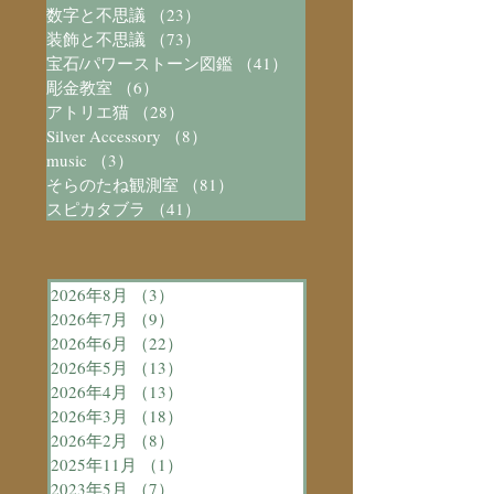
数字と不思議
（23）
23件の記事
装飾と不思議
（73）
73件の記事
宝石/パワーストーン図鑑
（41）
41件の記事
彫金教室
（6）
6件の記事
アトリエ猫
（28）
28件の記事
Silver Accessory
（8）
8件の記事
music
（3）
3件の記事
そらのたね観測室
（81）
81件の記事
スピカタブラ
（41）
41件の記事
2026年8月
（3）
3件の記事
2026年7月
（9）
9件の記事
2026年6月
（22）
22件の記事
2026年5月
（13）
13件の記事
2026年4月
（13）
13件の記事
2026年3月
（18）
18件の記事
2026年2月
（8）
8件の記事
2025年11月
（1）
1件の記事
2023年5月
（7）
7件の記事