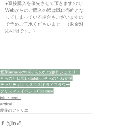
●直接購入を優先させて頂きますので、
Webからのご購入の際は既に売約とな
ってしまっている場合もございますの
で予めご了承くださいませ。（返金対
応可能です。）
愛芽
meme-jewels
そらのたね
創作ジュエリー
そらのたね展
Exihibition
そらのたね支援
チャリティ
クリスマス
ドライフラワー
クリスマスイベント
Christmas
info・event
arttical
愛芽のアトリエ