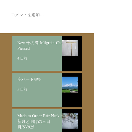
7月最後の日録
8月の営業日程
コメントを追加…
New 千の滴-Milgrain-Chain
Pierced
4 日前
空ハート🫶✨
5 日前
Made to Order Pair Necklace
新月と明けの三日
月/SV925