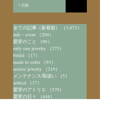
7 日前
全ての記事（新着順）
（1,073）
1,073件の記事
info・event
（200）
200件の記事
愛芽のこと
（96）
96件の記事
only one jewelry
（275）
275件の記事
bridal
（17）
17件の記事
made to order
（93）
93件の記事
seriese jewelry
（219）
219件の記事
メンテナンス/取扱い
（5）
5件の記事
arttical
（37）
37件の記事
愛芽のアトリエ
（579）
579件の記事
愛芽の日々
（444）
444件の記事
数字と不思議
（23）
23件の記事
装飾と不思議
（73）
73件の記事
宝石/パワーストーン図鑑
（41）
41件の記事
彫金教室
（6）
6件の記事
アトリエ猫
（28）
28件の記事
Silver Accessory
（8）
8件の記事