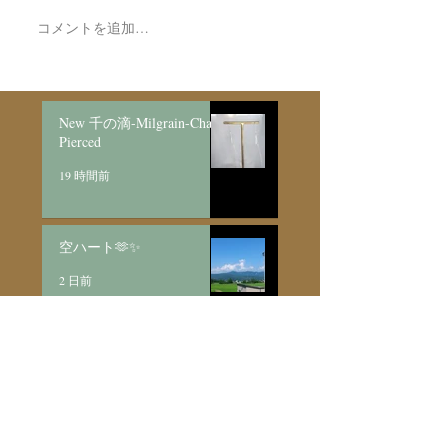
コメントを追加…
New 千の滴-Milgrain-Chain
Pierced
19 時間前
空ハート🫶✨
2 日前
Made to Order Pair Necklace
新月と明けの三日
月/SV925
4 日前