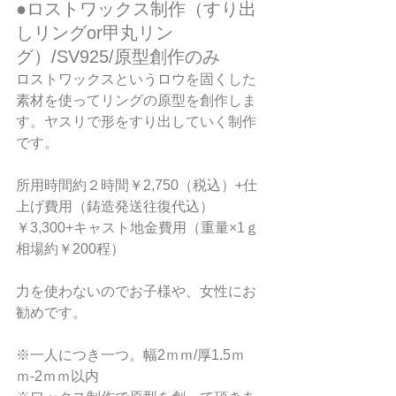
●ロストワックス制作（すり出
しリングor甲丸リン
グ）/SV925/原型創作のみ
ロストワックスというロウを固くした
素材を使ってリングの原型を創作しま
す。ヤスリで形をすり出していく制作
です。
所用時間約２時間￥2,750（税込）+仕
上げ費用（鋳造発送往復代込）
￥3,300+キャスト地金費用（重量×1ｇ
相場約￥200程）
力を使わないのでお子様や、女性にお
勧めです。
※一人につき一つ。幅2ｍｍ/厚1.5ｍ
ｍ-2ｍｍ以内