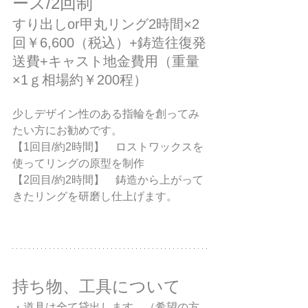
ース/2回制
すり出しor甲丸リング2時間×2
回￥6,600（税込）+鋳造往復発
送費+キャスト地金費用（重量
×1ｇ相場約￥200程）
​少しデザイン性のある指輪を創ってみ
たい方にお勧めです。
【1回目/約2時間】　ロストワックスを
使ってリングの原型を制作
【2回目/約2時間】　鋳造から上がって
きたリングを研磨し仕上げます。
持ち物、工具について
・道具は全て貸出します。（希望の方