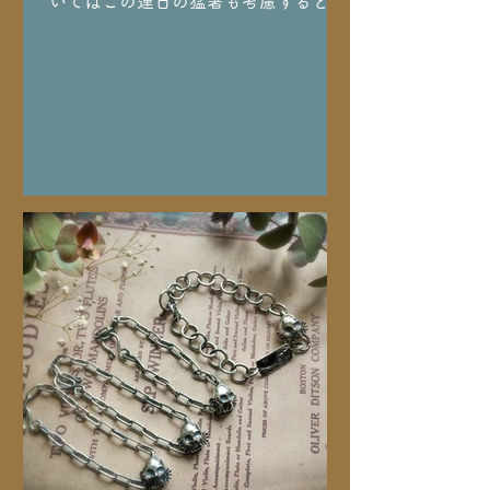
いてはこの連日の猛暑も考慮すると何
ともいたたまれない気持ちで、軽々し
い言葉は書けませんが、被災された方
にはこの度の災害に際し、衷心よりお
見舞い申し上げます。状況が落ち着い
てからちゃんとした自治体に寄付させ
て頂こうと思います。 …私の近況とい
えば、丁度地震の日に、月一の3日続
く頭痛が酷くなってきて早めにお店閉
めてちょっと休もうと思っていた処で
の地震速報でした。あれからいつもよ
り長い４日続いてやっとやっと本日午
後回復してきたとことろですがまだち
ょっと本調子とはいかないです。 今回
は満月と月のモノがガチっと重なって
しまったせいか昨日はすこぶる体調悪
しで一昨日のお休みに続いて昨日も臨
時休業させてもらいました。 何とも言
えない身体のだるさで年々満月の影響