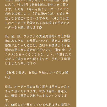
３月から徐々に6月予定している新作展の創作
に入り、特に4月は新作創作に集中させて頂き
ます。その為、4月から頂くオーダーメイドの
内容や状況によって7月以降の完成、お渡し予
定となる場合がございますので、5月迄のお渡
しのオーダーを希望されるお客様はお早めのオ
ーダーをお願い致します💍
尚、金、銀、プラチナの貴金属価格が常上昇傾
向にあるため、お見積について、想定より相場
価格が上がった場合は、当初のお見積よりも金
額が加算される場合がございます。(特に金、プ
ラチナ)なるべくそうならないよう、予測をたて
ながらご提示させて頂きますが、予めご了承頂
けましたら幸いです🌱
【お取り置き、お預かり品についてのお願
い】
作品、オーダー品のお取り置きは基本１か月と
させて頂いております。以外は着払い発送又
は、郵送（事前に送料をお支払い）となりま
す。
又、修理などで預かっている作品は特に期間を