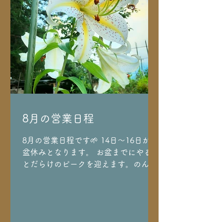
さらに3点スカルだけのブレスレット
もペアオーダーでお創りさせて頂き、
お客様だけのスカル作品が完成しまし
た💀✨ 独立前にバイカーの社長のお店
で働いていた頃の経験も今に活きてい
るなぁと感謝♪ 繊細なものからハード
なものまで幅広くあらゆるジャンルの
ファッションに合わせた作品が創作で
きるのは私にとって経験値となり私の
血肉になっていくので嬉しいし楽しい
8月の営業日程
です。 #どこまでも探求できる メイン
のブレスは鎖も手作りで、こんな機会
8月の営業日程です🌱 14日～16日がお
でないとなかなか創れないオーダーを
盆休みとなります。 お盆までにやるこ
ありがとうございます🎀 ご友人様にも
とだらけのピークを迎えます。のんび
喜んで頂けますように…🌱 お客様のブ
りとお盆を過ごせるように気合を入
レス/手
れ、お気に入りの梅シロップソーダ―
割でクエン酸を摂取して頑張りたいと
思いますｗ 暑い日が続きますが皆様も