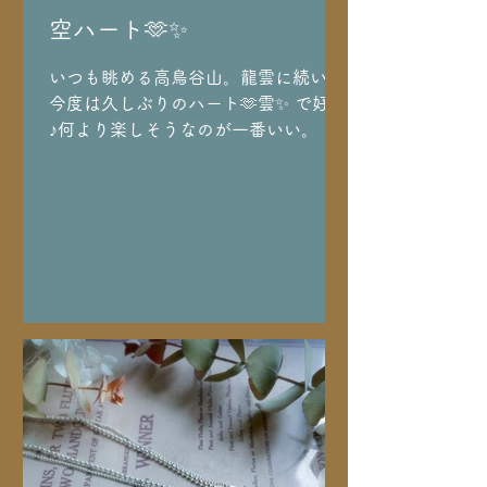
・ 銀の滴ふるふるまわりに 金の滴ふ
空ハート🫶✨
るふるまわりに 『千の滴』 ラテン語
で「千の粒」を意味するミルグレイン
いつも眺める高鳥谷山。龍雲に続いて
ミルは千、グレインは穀物を意味し、
今度は久しぶりのハート🫶雲✨ で好み
永遠、長寿、繁栄など、実り豊かな人
♪何より楽しそうなのが一番いい。 ２
生を願い、小
回くらいしか聴いていないのにメロデ
ィが頭に流れてくる印象の強い曲。ち
ょっと「たま」を思い出すｗ これから
じわり来そう。若いっていいなぁ～ こ
うした新しい発見は楽しい。