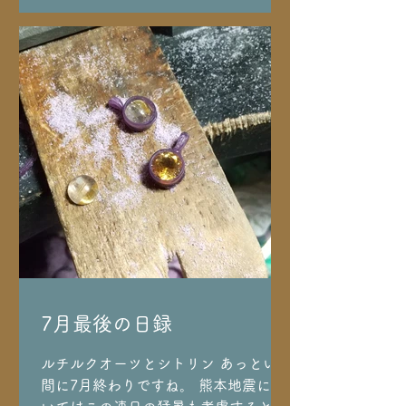
ペアネックレス🌑🌒✨ レディースは明
けの三日月🌙鏡面にし メンズは新月🌚
艶消しに
7月最後の日録
ルチルクオーツとシトリン あっという
間に7月終わりですね。 熊本地震にお