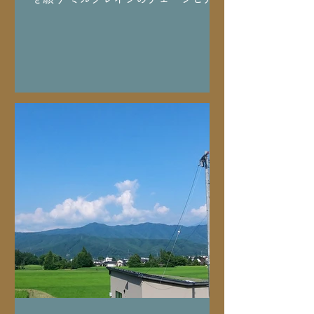
清涼感たっぷりの風を感じる涼しげな
ピアスは仕事やフォーマルな席にも着
けやすくスッキリとした落ち着きと品
のあるピアスです。どの角度からも楽
しめます。 自分用は勿論、大切な人へ
の意味のある贈り物としてもお勧めで
す。 ※列がいびつな場合もあります
が、機械ではない一つ一つ創作してい
る手作業ならではの味わいとして感じ
て頂けたら嬉しいです。 ミルグレイン
のネックレスに合わせたデザインなの
で、ネックレスとセットでもお勧めで
す。新作展にと思っていて間に合わず
💦このタイミングで販売します♪ ・
SV925/直径約1.5㎝ ・チェーンピアス
10cm ※フックタイプにも付け替えが
可能です。 その際はお安くなりますの
で購入前にお知らせください。 ・ ・