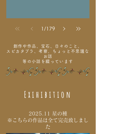
お身体ご自愛くださいませ。 今年も綺
麗に咲きました。我が家の山百合。
母が種をとってすこしずつ増やしてい
ます♪ 花言葉は「荘厳・威厳」「人生
1
/
179
の楽しみ」「純潔・無垢」「甘美」 根
の部分が生薬になるそうですょ 玄関に
ある温度計。昨日ついに36度
創作や作品、宝石、日々のこと。
スピカタブラ、考察、ちょっと不思議な
お話
等の小話を綴っています
Exihibition
2025.11 星の種
※こちらの作品は全て完売致しまし
た