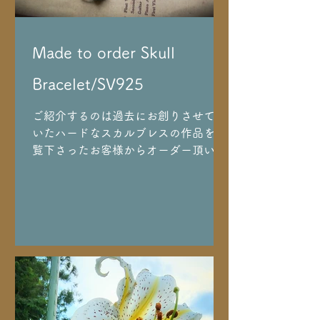
を受けていると感じる私の身体です。
この期間だけはやりようがないので仕
方なしですね🌕身体の水分が関係して
Made to order Skull
いるのか、とにかく喉が渇くのが不思
議。 そんな7月最後の日録。 私のどう
Bracelet/SV925
でもいい日常記録なのでお付き合いい
ただける方のみご覧下さいｗ
ご紹介するのは過去にお創りさせて頂
いたハードなスカルブレスの作品をご
覧下さったお客様からオーダー頂いた
スカルブレスレット お客様が考えたデ
ザインをほぼそのままにしつつ女性が
身につけるので、女性的なスカルのラ
インにご希望の宝石の色に合わせた花
を飾り中心に石をお入れしました🌼 マ
ーガレット(シトリン)、ポピー(ルビ
ー)、ペンタス(ダイヤモンド) 銀河鉄
道をイメージしたプレートには八芒星
が輝きます❇️ 仲の良いご友人にもと、