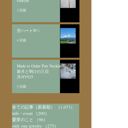
Pierced
3 日前
空ハート🫶✨
4 日前
Made to Order Pair Necklace
新月と明けの三日
月/SV925
5 日前
全ての記事（新着順）
（1,073）
1,073件の記事
info・event
（200）
200件の記事
愛芽のこと
（96）
96件の記事
only one jewelry
（275）
275件の記事