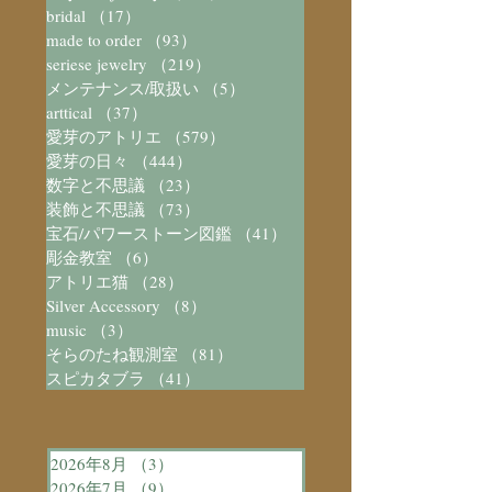
bridal
（17）
17件の記事
made to order
（93）
93件の記事
seriese jewelry
（219）
219件の記事
メンテナンス/取扱い
（5）
5件の記事
arttical
（37）
37件の記事
愛芽のアトリエ
（579）
579件の記事
愛芽の日々
（444）
444件の記事
数字と不思議
（23）
23件の記事
装飾と不思議
（73）
73件の記事
宝石/パワーストーン図鑑
（41）
41件の記事
彫金教室
（6）
6件の記事
アトリエ猫
（28）
28件の記事
Silver Accessory
（8）
8件の記事
music
（3）
3件の記事
そらのたね観測室
（81）
81件の記事
スピカタブラ
（41）
41件の記事
2026年8月
（3）
3件の記事
2026年7月
（9）
9件の記事