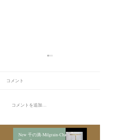
コメント
日記再開しました🌸
初心者の野菜作
コメントを追加…
New 千の滴-Milgrain-Chain