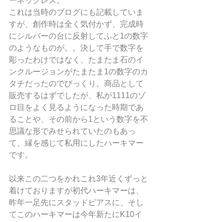
ーネックレス。
これは当時のブログにも記載していま
すが、創作時は全く気付かず、完成時
にシルバーの台に反射してふと1の数字
のようなものが。。決して手で数字を
彫ったわけではなく、たまたま石のイ
ンクルージョンがたまたま1の数字のカ
タチだったのでびっくり。商品として
販売するはずでしたが、私が1111のゾ
ロ目をよく見るようになった時期であ
ることや、その前から1という数字を不
思議な形でみせられていたのもあっ
て、縁を感じて私用にしたハーキマー
です。
以来この二つをかれこれ3年近くずっと
着けておりますが初代ハーキマーは、
昨年一足先にスタッドピアスに、そし
てこのハーキマーは今年新たにK10イ