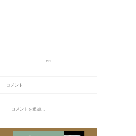
コメント
7月最後の日録
コメントを追加…
Made to Order Pair
Necklace新月と明けの三
日月/SV925