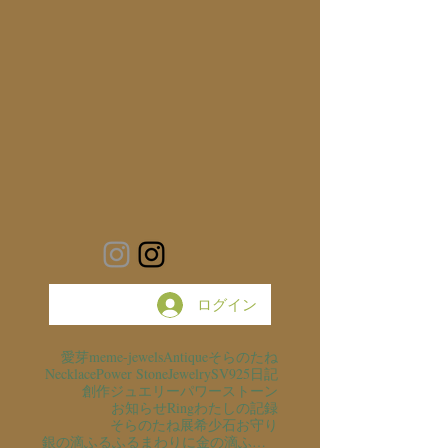
ログイン
愛芽
meme-jewels
Antique
そらのたね
Necklace
Power Stone
Jewelry
SV925
日記
創作ジュエリー
パワーストーン
お知らせ
Ring
わたしの記録
そらのたね展
希少石
お守り
銀の滴ふるふるまわりに金の滴ふるふるまわりに