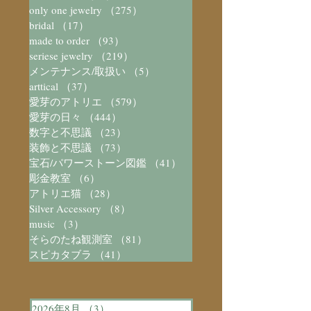
only one jewelry
（275）
275件の記事
bridal
（17）
17件の記事
made to order
（93）
93件の記事
seriese jewelry
（219）
219件の記事
メンテナンス/取扱い
（5）
5件の記事
arttical
（37）
37件の記事
愛芽のアトリエ
（579）
579件の記事
愛芽の日々
（444）
444件の記事
数字と不思議
（23）
23件の記事
装飾と不思議
（73）
73件の記事
宝石/パワーストーン図鑑
（41）
41件の記事
彫金教室
（6）
6件の記事
アトリエ猫
（28）
28件の記事
Silver Accessory
（8）
8件の記事
music
（3）
3件の記事
そらのたね観測室
（81）
81件の記事
スピカタブラ
（41）
41件の記事
2026年8月
（3）
3件の記事