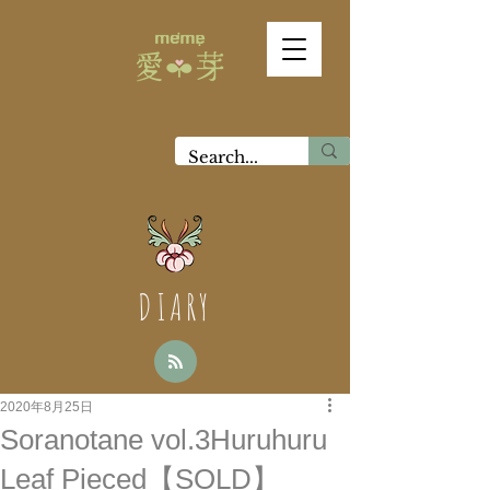
DIARY
2020年8月25日
Soranotane vol.3Huruhuru
Leaf Pieced【SOLD】