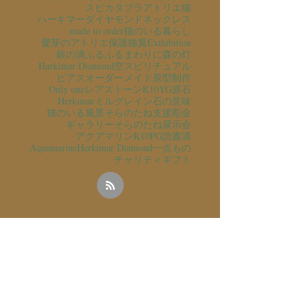
スピカタブラ
アトリエ猫
ハーキマーダイヤモンド
ネックレス
made to order
猫のいる暮らし
愛芽のアトリエ
保護猫
翼
Exihibition
銀の滴ふるふるまわりに
森の灯
Harkimar Diamond
空
スピリチュアル
ピアス
オーダーメイド
原型制作
Only one
レアストーン
K10YG
原石
Herkimar
ミルグレイン
石の意味
猫のいる風景
そらのたね支援
彫金
ギャラリーそらのたね
展示会
アクアマリン
K10PG
読書
滴
Aquamarine
Herkimar Diamond
一点もの
チャリティ
ギフト