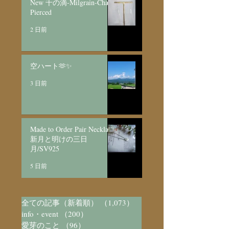
New 千の滴-Milgrain-Chain
Pierced
2 日前
空ハート🫶✨
3 日前
Made to Order Pair Necklace
新月と明けの三日
月/SV925
5 日前
全ての記事（新着順）
（1,073）
1,073件の記事
info・event
（200）
200件の記事
愛芽のこと
（96）
96件の記事