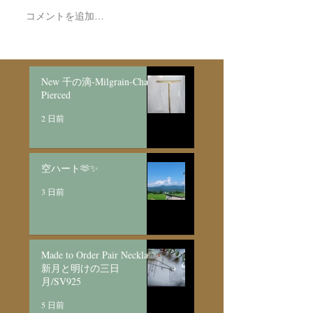
コメントを追加…
Made to Order Pair
Made to order Sk
Bracelet/SV925
Necklace新月と明けの三
日月/SV925
New 千の滴-Milgrain-Chain
Pierced
2 日前
空ハート🫶✨
3 日前
Made to Order Pair Necklace
新月と明けの三日
月/SV925
5 日前