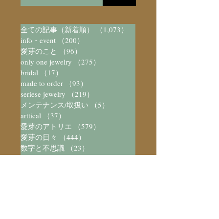
全ての記事（新着順）
（1,073）
1,073件の記事
info・event
（200）
200件の記事
愛芽のこと
（96）
96件の記事
only one jewelry
（275）
275件の記事
bridal
（17）
17件の記事
made to order
（93）
93件の記事
seriese jewelry
（219）
219件の記事
メンテナンス/取扱い
（5）
5件の記事
arttical
（37）
37件の記事
愛芽のアトリエ
（579）
579件の記事
愛芽の日々
（444）
444件の記事
数字と不思議
（23）
23件の記事
装飾と不思議
（73）
73件の記事
宝石/パワーストーン図鑑
（41）
41件の記事
彫金教室
（6）
6件の記事
アトリエ猫
（28）
28件の記事
Silver Accessory
（8）
8件の記事
music
（3）
3件の記事