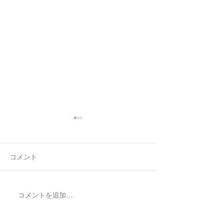
コメント
コメントを追加…
Made to Order Pair
Made to order Sk
Bracelet/SV925
Necklace新月と明けの三
日月/SV925