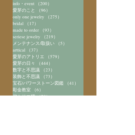
info・event
（200）
200件の記事
愛芽のこと
（96）
96件の記事
only one jewelry
（275）
275件の記事
bridal
（17）
17件の記事
made to order
（93）
93件の記事
seriese jewelry
（219）
219件の記事
メンテナンス/取扱い
（5）
5件の記事
arttical
（37）
37件の記事
愛芽のアトリエ
（579）
579件の記事
愛芽の日々
（444）
444件の記事
数字と不思議
（23）
23件の記事
装飾と不思議
（73）
73件の記事
宝石/パワーストーン図鑑
（41）
41件の記事
彫金教室
（6）
6件の記事
アトリエ猫
（28）
28件の記事
Silver Accessory
（8）
8件の記事
music
（3）
3件の記事
そらのたね観測室
（81）
81件の記事
スピカタブラ
（41）
41件の記事