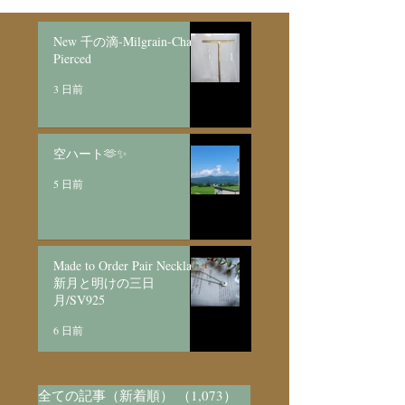
New 千の滴-Milgrain-Chain
Pierced
3 日前
空ハート🫶✨
5 日前
Made to Order Pair Necklace
新月と明けの三日
月/SV925
6 日前
全ての記事（新着順）
（1,073）
1,073件の記事