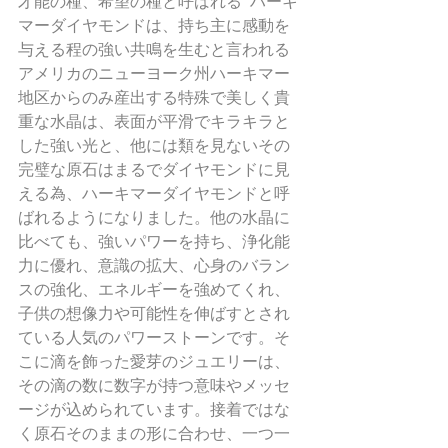
才能の種、希望の種と呼ばれる  ハーキ
マーダイヤモンドは、持ち主に感動を
与える程の強い共鳴を生むと言われる
アメリカのニューヨーク州ハーキマー
地区からのみ産出する特殊で美しく貴
重な水晶は、表面が平滑でキラキラと
した強い光と、他には類を見ないその
完璧な原石はまるでダイヤモンドに見
える為、ハーキマーダイヤモンドと呼
ばれるようになりました。他の水晶に
比べても、強いパワーを持ち、浄化能
力に優れ、意識の拡大、心身のバラン
スの強化、エネルギーを強めてくれ、
子供の想像力や可能性を伸ばすとされ
ている人気のパワーストーンです。そ
こに滴を飾った愛芽のジュエリーは、
その滴の数に数字が持つ意味やメッセ
ージが込められています。接着ではな
く原石そのままの形に合わせ、一つ一