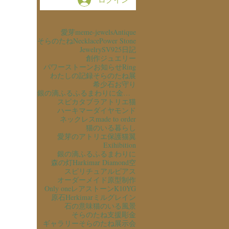
愛芽
meme-jewels
Antique
そらのたね
Necklace
Power Stone
Jewelry
SV925
日記
創作ジュエリー
パワーストーン
お知らせ
Ring
わたしの記録
そらのたね展
希少石
お守り
銀の滴ふるふるまわりに金の滴ふるふるまわりに
スピカタブラ
アトリエ猫
ハーキマーダイヤモンド
ネックレス
made to order
猫のいる暮らし
愛芽のアトリエ
保護猫
翼
Exihibition
銀の滴ふるふるまわりに
森の灯
Harkimar Diamond
空
スピリチュアル
ピアス
オーダーメイド
原型制作
Only one
レアストーン
K10YG
原石
Herkimar
ミルグレイン
石の意味
猫のいる風景
そらのたね支援
彫金
ギャラリーそらのたね
展示会