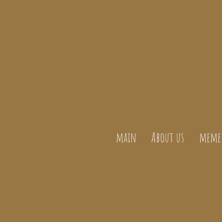
main
About us
meme 