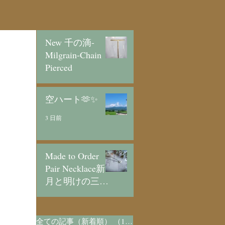
New 千の滴-
Milgrain-Chain
Pierced
2 日前
空ハート🫶✨
3 日前
Made to Order
Pair Necklace新
月と明けの三日
月/SV925
5 日前
全ての記事（新着順）
（1,073）
1,073件の記事