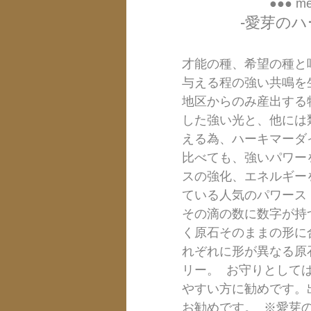
●●● me
-愛芽のハ
才能の種、希望の種と
与える程の強い共鳴を
地区からのみ産出する
した強い光と、他には
える為、ハーキマーダ
比べても、強いパワー
スの強化、エネルギー
ている人気のパワース
その滴の数に数字が持
く原石そのままの形に
れぞれに形が異なる原
リー。  お守りとし
やすい方に勧めです。
お勧めです。  ※愛