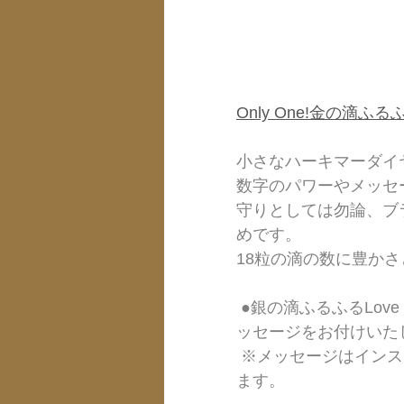
Only One!金の滴ふ
小さなハーキマーダイヤ
数字のパワーやメッセ
守りとしては勿論、ブ
めです。  
18粒の滴の数に豊かさと
 ●銀の滴ふるふるLove Massage…  購入頂いた方のみ滴の数に込められたメ
ッセージをお付けいたし
 ※メッセージはインスピレーションでデザインと共に毎回異なる場合があり
ます。  