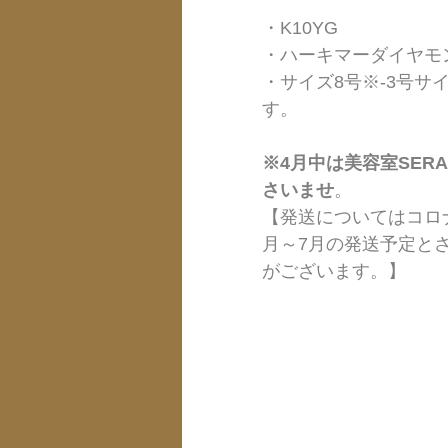
・K10YG 
・ハーキマーダイヤモンド
・サイズ8号※-3号
す。
※4月中は美容室SE
さいませ
。
【発送についてはコロ
月～7月の発送予定と
がございます。】