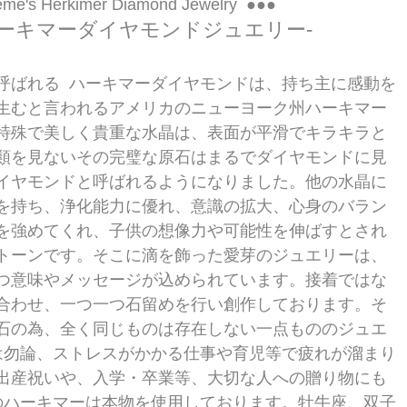
me's Herkimer Diamond Jewelry  ●●●  
ーキマーダイヤモンドジュエリー-  
呼ばれる  ハーキマーダイヤモンドは、持ち主に感動を
生むと言われるアメリカのニューヨーク州ハーキマー
特殊で美しく貴重な水晶は、表面が平滑でキラキラと
類を見ないその完璧な原石はまるでダイヤモンドに見
イヤモンドと呼ばれるようになりました。他の水晶に
を持ち、浄化能力に優れ、意識の拡大、心身のバラン
を強めてくれ、子供の想像力や可能性を伸ばすとされ
トーンです。そこに滴を飾った愛芽のジュエリーは、
つ意味やメッセージが込められています。接着ではな
合わせ、一つ一つ石留めを行い創作しております。そ
石の為、全く同じものは存在しない一点もののジュエ
ては勿論、ストレスがかかる仕事や育児等で疲れが溜まり
出産祝いや、入学・卒業等、大切な人への贈り物にも
芽のハーキマーは本物を使用しております。牡牛座、双子