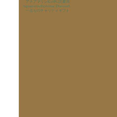
アクアマリン
K10PG
読書
滴
Aquamarine
Herkimar Diamond
一点もの
チャリティ
ギフト