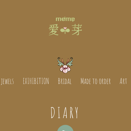
jewels
EXIHIBITION
Bridal
Made to order
Art
DIARY