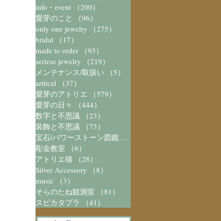
info・event
（200）
200件の記事
愛芽のこと
（96）
96件の記事
only one jewelry
（275）
275件の記事
bridal
（17）
17件の記事
made to order
（93）
93件の記事
seriese jewelry
（219）
219件の記事
メンテナンス/取扱い
（5）
5件の記事
arttical
（37）
37件の記事
愛芽のアトリエ
（579）
579件の記事
愛芽の日々
（444）
444件の記事
数字と不思議
（23）
23件の記事
装飾と不思議
（73）
73件の記事
宝石/パワーストーン図鑑
（41）
41件の記事
彫金教室
（6）
6件の記事
アトリエ猫
（28）
28件の記事
Silver Accessory
（8）
8件の記事
music
（3）
3件の記事
そらのたね観測室
（81）
81件の記事
スピカタブラ
（41）
41件の記事