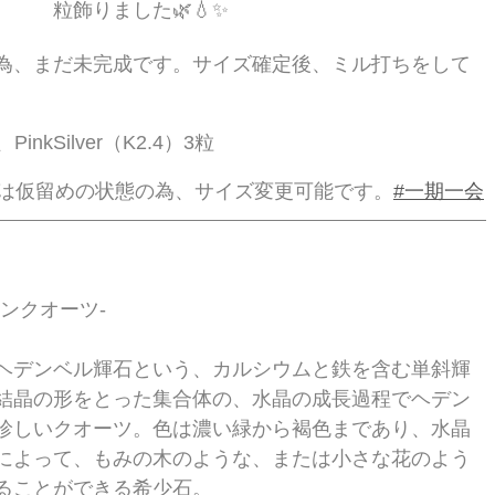
粒飾りました🌿💧✨
為、まだ未完成です。サイズ確定後、ミル打ちをして
。
PinkSilver（K2.4）3粒
品は仮留めの状態の為、サイズ変更可能です。
#一期一会
ンクオーツ-
ヘデンベル輝石という、カルシウムと鉄を含む単斜輝
結晶の形をとった集合体の、水晶の成長過程でヘデン
珍しいクオーツ。色は濃い緑から褐色まであり、水晶
によって、もみの木のような、または小さな花のよう
ることができる希少石。