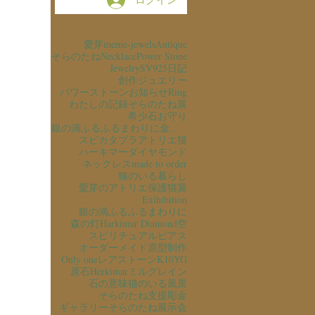
愛芽
meme-jewels
Antique
そらのたね
Necklace
Power Stone
Jewelry
SV925
日記
創作ジュエリー
パワーストーン
お知らせ
Ring
わたしの記録
そらのたね展
希少石
お守り
銀の滴ふるふるまわりに金の滴ふるふるまわりに
スピカタブラ
アトリエ猫
ハーキマーダイヤモンド
ネックレス
made to order
猫のいる暮らし
愛芽のアトリエ
保護猫
翼
Exihibition
銀の滴ふるふるまわりに
森の灯
Harkimar Diamond
空
スピリチュアル
ピアス
オーダーメイド
原型制作
Only one
レアストーン
K10YG
原石
Herkimar
ミルグレイン
石の意味
猫のいる風景
そらのたね支援
彫金
ギャラリーそらのたね
展示会