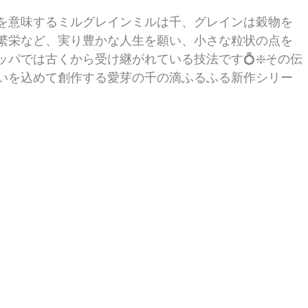
を意味するミルグレインミルは千、グレインは穀物を
繁栄など、実り豊かな人生を願い、小さな粒状の点を
ッパでは古くから受け継がれている技法です💍❇️その伝
いを込めて創作する愛芽の千の滴ふるふる新作シリー