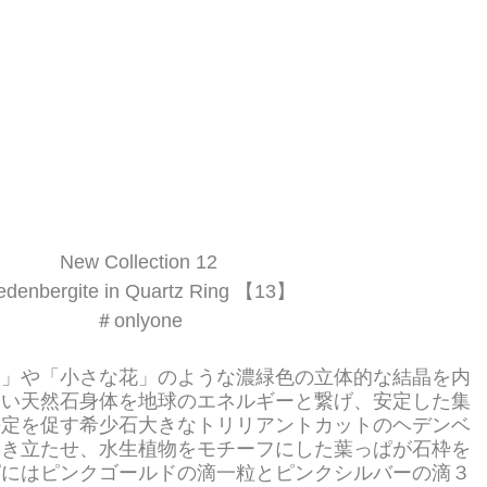
New Collection 12
edenbergite in Quartz Ring 【13】
＃onlyone
木」や「小さな花」のような濃緑色の立体的な結晶を内
しい天然石身体を地球のエネルギーと繋げ、安定した集
決定を促す希少石大きなトリリアントカットのヘデンベ
引き立たせ、水生植物をモチーフにした葉っぱが石枠を
ぱにはピンクゴールドの滴一粒とピンクシルバーの滴３