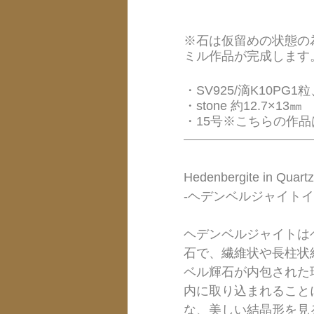
※石は仮留めの状態の
ミル作品が完成します
・SV925/滴K10PG1粒、
・stone 約12.7×13㎜
・15号※こちらの作
Hedenbergite in Quartz
-ヘデンベルジャイトイ
ヘデンベルジャイトは
石で、繊維状や長柱状
ベル輝石が内包された
内に取り込まれること
な、美しい結晶形を見