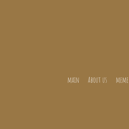
main
About us
meme 