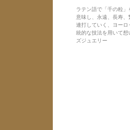
ラテン語で「千の粒」
意味し、永遠、長寿、
連打していく、ヨーロ
統的な技法を用いて想
ズジュエリー