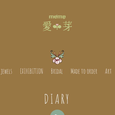
jewels
EXIHIBITION
Bridal
Made to order
Art
DIARY