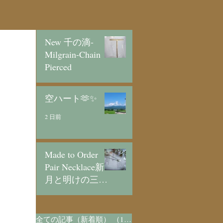
New 千の滴-
Milgrain-Chain
Pierced
1 日前
空ハート🫶✨
2 日前
Made to Order
Pair Necklace新
月と明けの三日
月/SV925
4 日前
全ての記事（新着順）
（1,073）
1,073件の記事