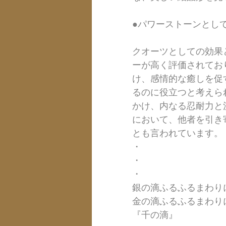
●パワーストーンとし
クオーツとしての効果
ーが高く評価されてお
け、感情的な癒しを促
るのに役立つと考えら
かけ、内なる忍耐力と
において、他者を引き
とも言われています。
・
・
・
銀の滴ふるふるまわり
金の滴ふるふるまわり
『千の滴』