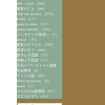
info・event
（200）
200件の記事
愛芽のこと
（96）
96件の記事
only one jewelry
（275）
275件の記事
bridal
（17）
17件の記事
made to order
（93）
93件の記事
seriese jewelry
（219）
219件の記事
メンテナンス/取扱い
（5）
5件の記事
arttical
（37）
37件の記事
愛芽のアトリエ
（579）
579件の記事
愛芽の日々
（444）
444件の記事
数字と不思議
（23）
23件の記事
装飾と不思議
（73）
73件の記事
宝石/パワーストーン図鑑
（41）
41件の記事
彫金教室
（6）
6件の記事
アトリエ猫
（28）
28件の記事
Silver Accessory
（8）
8件の記事
music
（3）
3件の記事
そらのたね観測室
（81）
81件の記事
スピカタブラ
（41）
41件の記事