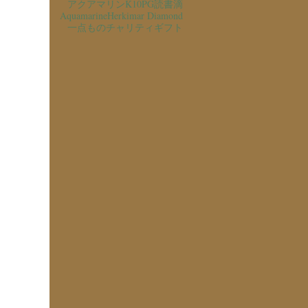
アクアマリン
K10PG
読書
滴
Aquamarine
Herkimar Diamond
一点もの
チャリティ
ギフト