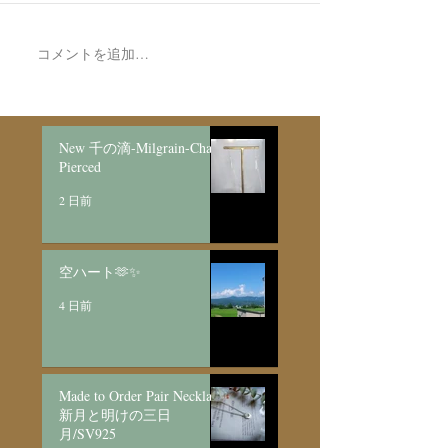
コメントを追加…
Made to Order Pair
Made to order Sk
Bracelet/SV925
Necklace新月と明けの三
日月/SV925
New 千の滴-Milgrain-Chain
Pierced
2 日前
空ハート🫶✨
4 日前
Made to Order Pair Necklace
新月と明けの三日
月/SV925