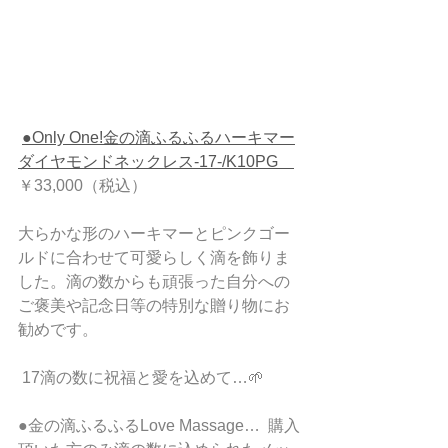
●Only One!金の滴ふるふるハーキマー
ダイヤモンドネックレス-17-/K10PG　
￥33,000（税込）
大らかな形のハーキマーとピンクゴー
ルドに合わせて可愛らしく滴を飾りま
した。滴の数からも頑張った自分への
ご褒美や記念日等の特別な贈り物にお
勧めです。
 17滴の数に祝福と愛を込めて…🌱   
●金の滴ふるふるLove Massage…  購入