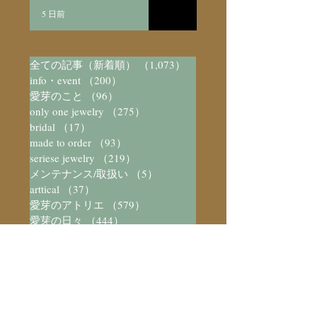
5 日前
全ての記事（新着順）
（1,073）
1,073件の記事
info・event
（200）
200件の記事
愛芽のこと
（96）
96件の記事
only one jewelry
（275）
275件の記事
bridal
（17）
17件の記事
made to order
（93）
93件の記事
seriese jewelry
（219）
219件の記事
メンテナンス/取扱い
（5）
5件の記事
arttical
（37）
37件の記事
愛芽のアトリエ
（579）
579件の記事
愛芽の日々
（444）
444件の記事
数字と不思議
（23）
23件の記事
装飾と不思議
（73）
73件の記事
宝石/パワーストーン図鑑
（41）
41件の記事
彫金教室
（6）
6件の記事
アトリエ猫
（28）
28件の記事
Silver Accessory
（8）
8件の記事