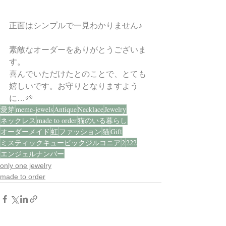
正面はシンプルで一見わかりません♪
素敵なオーダーをありがとうございま
す。
喜んでいただけたとのことで、とても
嬉しいです。お守りとなりますよう
に…🌱
愛芽
meme-jewels
Antique
Necklace
Jewelry
ネックレス
made to order
猫のいる暮らし
オーダーメイド
虹
ファッション
猫
Gift
ミスティックキュービックジルコニア
2
222
エンジェルナンバー
only one jewelry
made to order