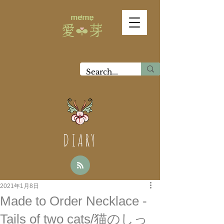
DIARY
2021年1月8日
Made to Order Necklace -
Tails of two cats/猫のしっ