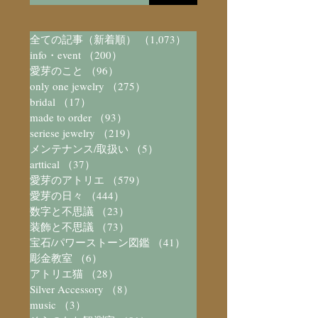
全ての記事（新着順）
（1,073）
1,073件の記事
info・event
（200）
200件の記事
愛芽のこと
（96）
96件の記事
only one jewelry
（275）
275件の記事
bridal
（17）
17件の記事
made to order
（93）
93件の記事
seriese jewelry
（219）
219件の記事
メンテナンス/取扱い
（5）
5件の記事
arttical
（37）
37件の記事
愛芽のアトリエ
（579）
579件の記事
愛芽の日々
（444）
444件の記事
数字と不思議
（23）
23件の記事
装飾と不思議
（73）
73件の記事
宝石/パワーストーン図鑑
（41）
41件の記事
彫金教室
（6）
6件の記事
アトリエ猫
（28）
28件の記事
Silver Accessory
（8）
8件の記事
music
（3）
3件の記事