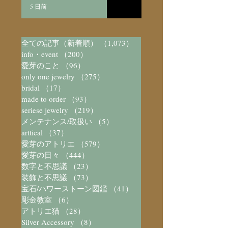
5 日前
全ての記事（新着順）
（1,073）
1,073件の記事
info・event
（200）
200件の記事
愛芽のこと
（96）
96件の記事
only one jewelry
（275）
275件の記事
bridal
（17）
17件の記事
made to order
（93）
93件の記事
seriese jewelry
（219）
219件の記事
メンテナンス/取扱い
（5）
5件の記事
arttical
（37）
37件の記事
愛芽のアトリエ
（579）
579件の記事
愛芽の日々
（444）
444件の記事
数字と不思議
（23）
23件の記事
装飾と不思議
（73）
73件の記事
宝石/パワーストーン図鑑
（41）
41件の記事
彫金教室
（6）
6件の記事
アトリエ猫
（28）
28件の記事
Silver Accessory
（8）
8件の記事