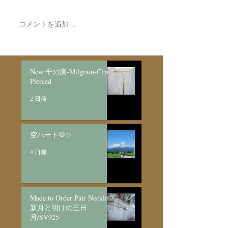
コメントを追加…
新作展＆SALE後半となり
明日よりオンラ
ました🌱
ア販売スタート
New 千の滴-Milgrain-Chain
Pierced
2 日前
空ハート🫶✨
4 日前
Made to Order Pair Necklace
新月と明けの三日
月/SV925