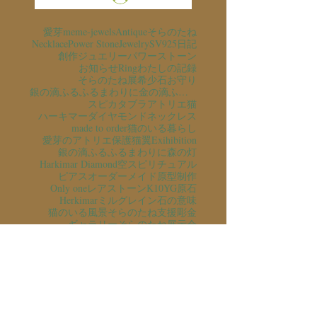
愛芽
meme-jewels
Antique
そらのたね
Necklace
Power Stone
Jewelry
SV925
日記
創作ジュエリー
パワーストーン
お知らせ
Ring
わたしの記録
そらのたね展
希少石
お守り
銀の滴ふるふるまわりに金の滴ふるふるまわりに
スピカタブラ
アトリエ猫
ハーキマーダイヤモンド
ネックレス
made to order
猫のいる暮らし
愛芽のアトリエ
保護猫
翼
Exihibition
銀の滴ふるふるまわりに
森の灯
Harkimar Diamond
空
スピリチュアル
ピアス
オーダーメイド
原型制作
Only one
レアストーン
K10YG
原石
Herkimar
ミルグレイン
石の意味
猫のいる風景
そらのたね支援
彫金
ギャラリーそらのたね
展示会
アクアマリン
K10PG
読書
滴
Aquamarine
Herkimar Diamond
一点もの
チャリティ
ギフト