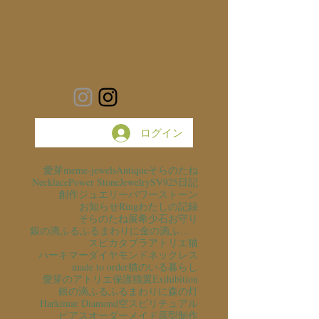
ログイン
愛芽
meme-jewels
Antique
そらのたね
Necklace
Power Stone
Jewelry
SV925
日記
創作ジュエリー
パワーストーン
お知らせ
Ring
わたしの記録
そらのたね展
希少石
お守り
銀の滴ふるふるまわりに金の滴ふるふるまわりに
スピカタブラ
アトリエ猫
ハーキマーダイヤモンド
ネックレス
made to order
猫のいる暮らし
愛芽のアトリエ
保護猫
翼
Exihibition
銀の滴ふるふるまわりに
森の灯
Harkimar Diamond
空
スピリチュアル
ピアス
オーダーメイド
原型制作