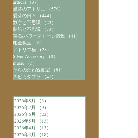
arttical
（37）
37件の記事
愛芽のアトリエ
（579）
579件の記事
愛芽の日々
（444）
444件の記事
数字と不思議
（23）
23件の記事
装飾と不思議
（73）
73件の記事
宝石/パワーストーン図鑑
（41）
41件の記事
彫金教室
（6）
6件の記事
アトリエ猫
（28）
28件の記事
Silver Accessory
（8）
8件の記事
music
（3）
3件の記事
そらのたね観測室
（81）
81件の記事
スピカタブラ
（41）
41件の記事
2026年8月
（3）
3件の記事
2026年7月
（9）
9件の記事
2026年6月
（22）
22件の記事
2026年5月
（13）
13件の記事
2026年4月
（13）
13件の記事
2026年3月
（18）
18件の記事