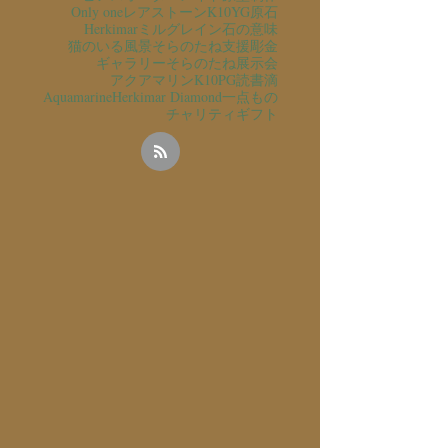
Only one
レアストーン
K10YG
原石
Herkimar
ミルグレイン
石の意味
猫のいる風景
そらのたね支援
彫金
ギャラリーそらのたね
展示会
アクアマリン
K10PG
読書
滴
Aquamarine
Herkimar Diamond
一点もの
チャリティ
ギフト