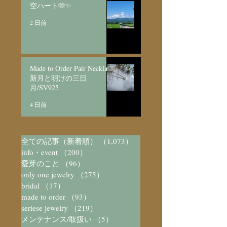
空ハート🫶✨
2 日前
Made to Order Pair Necklace
新月と明けの三日
月/SV925
4 日前
全ての記事（新着順）
（1,073）
1,073件の記事
info・event
（200）
200件の記事
愛芽のこと
（96）
96件の記事
only one jewelry
（275）
275件の記事
bridal
（17）
17件の記事
made to order
（93）
93件の記事
seriese jewelry
（219）
219件の記事
メンテナンス/取扱い
（5）
5件の記事