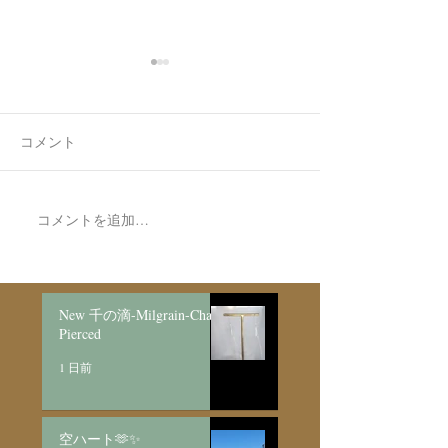
コメント
7月最後の日録
8月の営業日程
コメントを追加…
New 千の滴-Milgrain-Chain
Pierced
1 日前
空ハート🫶✨