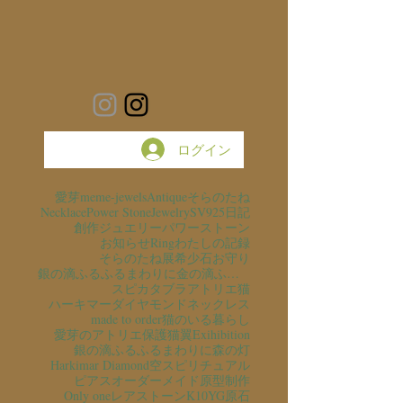
ログイン
愛芽
meme-jewels
Antique
そらのたね
Necklace
Power Stone
Jewelry
SV925
日記
創作ジュエリー
パワーストーン
お知らせ
Ring
わたしの記録
そらのたね展
希少石
お守り
銀の滴ふるふるまわりに金の滴ふるふるまわりに
スピカタブラ
アトリエ猫
ハーキマーダイヤモンド
ネックレス
made to order
猫のいる暮らし
愛芽のアトリエ
保護猫
翼
Exihibition
銀の滴ふるふるまわりに
森の灯
Harkimar Diamond
空
スピリチュアル
ピアス
オーダーメイド
原型制作
Only one
レアストーン
K10YG
原石