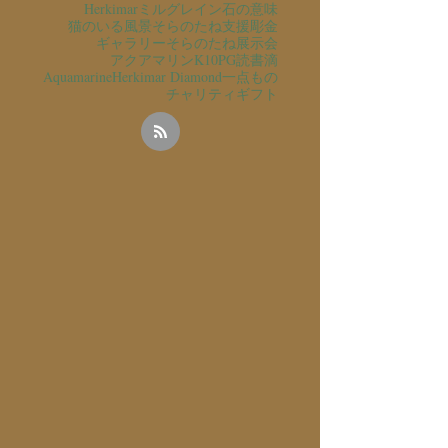
Herkimar
ミルグレイン
石の意味
猫のいる風景
そらのたね支援
彫金
ギャラリーそらのたね
展示会
アクアマリン
K10PG
読書
滴
Aquamarine
Herkimar Diamond
一点もの
チャリティ
ギフト