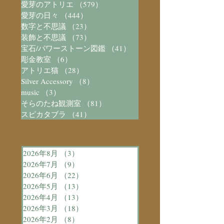
愛芽のアトリエ
（579）
579件の記事
愛芽の日々
（444）
444件の記事
数字と不思議
（23）
23件の記事
装飾と不思議
（73）
73件の記事
宝石/パワーストーン図鑑
（41）
41件の記事
彫金教室
（6）
6件の記事
アトリエ猫
（28）
28件の記事
Silver Accessory
（8）
8件の記事
music
（3）
3件の記事
そらのたね観測室
（81）
81件の記事
スピカタブラ
（41）
41件の記事
2026年8月
（3）
3件の記事
2026年7月
（9）
9件の記事
2026年6月
（22）
22件の記事
2026年5月
（13）
13件の記事
2026年4月
（13）
13件の記事
2026年3月
（18）
18件の記事
2026年2月
（8）
8件の記事