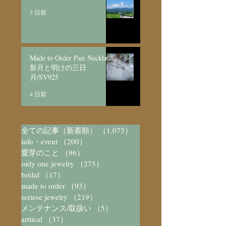
3 日前
Made to Order Pair Necklace
新月と明けの三日
月/SV925
4 日前
全ての記事（新着順）
（1,073）
1,073件の記事
info・event
（200）
200件の記事
愛芽のこと
（96）
96件の記事
only one jewelry
（275）
275件の記事
bridal
（17）
17件の記事
made to order
（93）
93件の記事
seriese jewelry
（219）
219件の記事
メンテナンス/取扱い
（5）
5件の記事
arttical
（37）
37件の記事