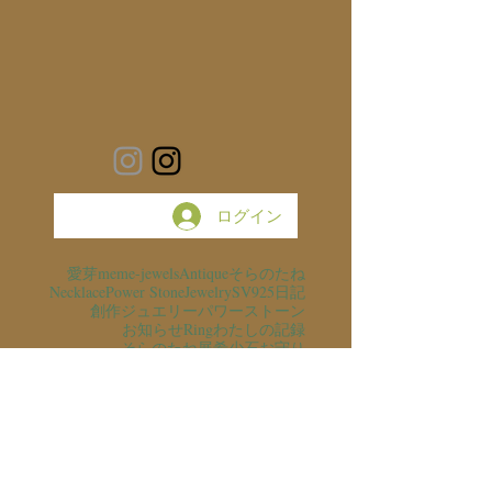
ログイン
愛芽
meme-jewels
Antique
そらのたね
Necklace
Power Stone
Jewelry
SV925
日記
創作ジュエリー
パワーストーン
お知らせ
Ring
わたしの記録
そらのたね展
希少石
お守り
銀の滴ふるふるまわりに金の滴ふるふるまわりに
スピカタブラ
アトリエ猫
ハーキマーダイヤモンド
ネックレス
made to order
猫のいる暮らし
愛芽のアトリエ
保護猫
翼
Exihibition
銀の滴ふるふるまわりに
森の灯
Harkimar Diamond
空
スピリチュアル