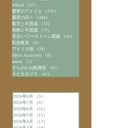
arttical
（37）
37件の記事
愛芽のアトリエ
（579）
579件の記事
愛芽の日々
（444）
444件の記事
数字と不思議
（23）
23件の記事
装飾と不思議
（73）
73件の記事
宝石/パワーストーン図鑑
（41）
41件の記事
彫金教室
（6）
6件の記事
アトリエ猫
（28）
28件の記事
Silver Accessory
（8）
8件の記事
music
（3）
3件の記事
そらのたね観測室
（81）
81件の記事
スピカタブラ
（41）
41件の記事
2026年8月
（3）
3件の記事
2026年7月
（9）
9件の記事
2026年6月
（22）
22件の記事
2026年5月
（13）
13件の記事
2026年4月
（13）
13件の記事
2026年3月
（18）
18件の記事