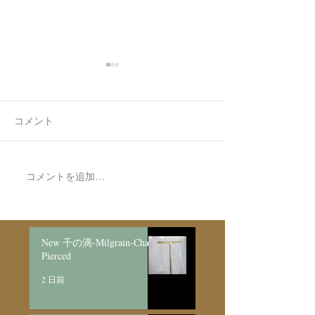
コメント
7月最後の日録
8月の営業日程
コメントを追加…
New 千の滴-Milgrain-Chain
Pierced
2 日前