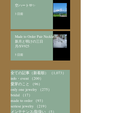
空ハート🫶✨
3 日前
Made to Order Pair Necklace
新月と明けの三日
月/SV925
5 日前
全ての記事（新着順）
（1,073）
1,073件の記事
info・event
（200）
200件の記事
愛芽のこと
（96）
96件の記事
only one jewelry
（275）
275件の記事
bridal
（17）
17件の記事
made to order
（93）
93件の記事
seriese jewelry
（219）
219件の記事
メンテナンス/取扱い
（5）
5件の記事