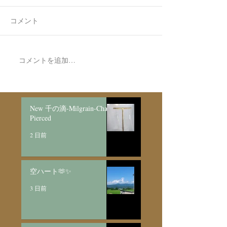
コメント
7月最後の日録
8月の営業日程
コメントを追加…
New 千の滴-Milgrain-Chain
Pierced
2 日前
空ハート🫶✨
3 日前