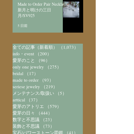
Made to Order Pair Necklace
新月と明けの三日
月/SV925
5 日前
全ての記事（新着順）
（1,073）
1,073件の記事
info・event
（200）
200件の記事
愛芽のこと
（96）
96件の記事
only one jewelry
（275）
275件の記事
bridal
（17）
17件の記事
made to order
（93）
93件の記事
seriese jewelry
（219）
219件の記事
メンテナンス/取扱い
（5）
5件の記事
arttical
（37）
37件の記事
愛芽のアトリエ
（579）
579件の記事
愛芽の日々
（444）
444件の記事
数字と不思議
（23）
23件の記事
装飾と不思議
（73）
73件の記事
宝石/パワーストーン図鑑
（41）
41件の記事