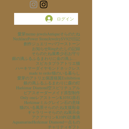
ログイン
愛芽
meme-jewels
Antique
そらのたね
Necklace
Power Stone
Jewelry
SV925
日記
創作ジュエリー
パワーストーン
お知らせ
Ring
わたしの記録
そらのたね展
希少石
お守り
銀の滴ふるふるまわりに金の滴ふるふるまわりに
スピカタブラ
アトリエ猫
ハーキマーダイヤモンド
ネックレス
made to order
猫のいる暮らし
愛芽のアトリエ
保護猫
翼
Exihibition
銀の滴ふるふるまわりに
森の灯
Harkimar Diamond
空
スピリチュアル
ピアス
オーダーメイド
原型制作
Only one
レアストーン
K10YG
原石
Herkimar
ミルグレイン
石の意味
猫のいる風景
そらのたね支援
彫金
ギャラリーそらのたね
展示会
アクアマリン
K10PG
読書
滴
Aquamarine
Herkimar Diamond
一点もの
チャリティ
ギフト