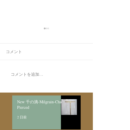
コメント
空ハート🫶✨
コメントを追加…
Made to Order P
Necklace新月
日月/SV925
New 千の滴-Milgrain-Chain
Pierced
2 日前