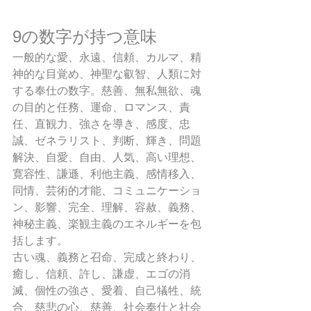
9の数字が持つ意味 
一般的な愛、永遠、信頼、カルマ、精
神的な目覚め、神聖な叡智、人類に対
する奉仕の数字。慈善、無私無欲、魂
の目的と任務、運命、ロマンス、責
任、直観力、強さを導き、感度、忠
誠、ゼネラリスト、判断、輝き、問題
解決、自愛、自由、人気、高い理想、
寛容性、謙遜、利他主義、感情移入、
同情、芸術的才能、コミュニケーショ
ン、影響、完全、理解、容赦、義務、
神秘主義、楽観主義のエネルギーを包
括します。
古い魂、義務と召命、完成と終わり、
癒し、信頼、許し、謙虚、エゴの消
滅、個性の強さ、愛着、自己犠牲、統
合、慈悲の心、慈善、社会奉仕と社会