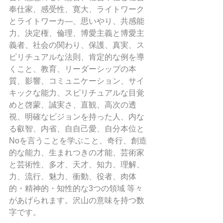
奉仕家、感受性、寛大、ライトワーク
とライトワーカ―、思いやり、共感能
力、決定権、倫理、博愛主義と博愛主
義者、社会の関わり、保護、真実、ス
ピリチュアルな法則、肯定的な例を導
くこと、教育、リーダーシップの本
質、影響、コミュニケーション、サイ
キックな能力、スピリチュアルな目覚
めと啓蒙、誠実さ、直観、高次の透
視、明確なビジョンを持った人、内な
る叡智、内省、自自己愛、自分本位と
Noを言うことを学ぶこと、奇行、創造
的な能力、生まれつきの才能、芸術家
と芸術性、多才、天才、知力、理解、
力、流行、魅力、衝動、役者、肉体
的・精神的・知性的な3つの領域 等々
があげられます。沢山の意味を持つ数
字です。