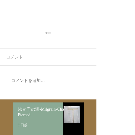
コメント
7月最後の日録
8月の営業日程
コメントを追加…
New 千の滴-Milgrain-Chain
Pierced
3 日前