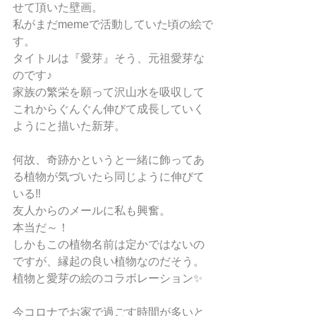
せて頂いた壁画。
私がまだmemeで活動していた頃の絵で
す。
タイトルは『愛芽』そう、元祖愛芽な
のです♪
家族の繁栄を願って沢山水を吸収して
これからぐんぐん伸びて成長していく
ようにと描いた新芽。
何故、奇跡かというと一緒に飾ってあ
る植物が気づいたら同じように伸びて
いる‼
友人からのメールに私も興奮。
本当だ～！
しかもこの植物名前は定かではないの
ですが、縁起の良い植物なのだそう。
植物と愛芽の絵のコラボレーション✨
今コロナでお家で過ごす時間が多いと