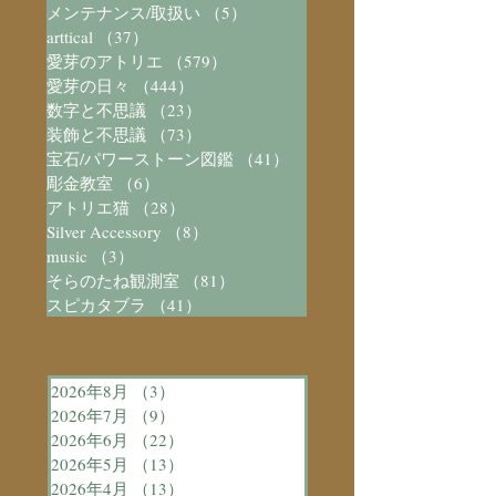
メンテナンス/取扱い
（5）
5件の記事
arttical
（37）
37件の記事
愛芽のアトリエ
（579）
579件の記事
愛芽の日々
（444）
444件の記事
数字と不思議
（23）
23件の記事
装飾と不思議
（73）
73件の記事
宝石/パワーストーン図鑑
（41）
41件の記事
彫金教室
（6）
6件の記事
アトリエ猫
（28）
28件の記事
Silver Accessory
（8）
8件の記事
music
（3）
3件の記事
そらのたね観測室
（81）
81件の記事
スピカタブラ
（41）
41件の記事
2026年8月
（3）
3件の記事
2026年7月
（9）
9件の記事
2026年6月
（22）
22件の記事
2026年5月
（13）
13件の記事
2026年4月
（13）
13件の記事