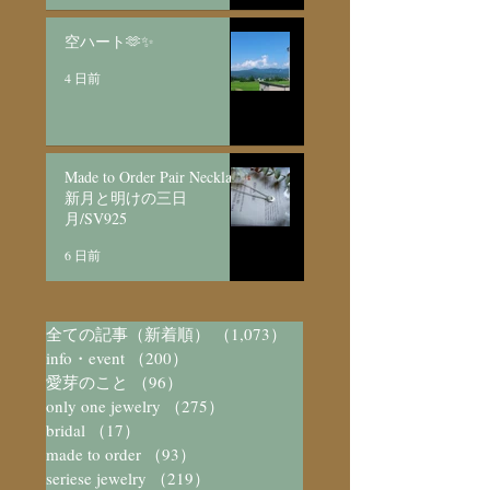
空ハート🫶✨
4 日前
Made to Order Pair Necklace
新月と明けの三日
月/SV925
6 日前
全ての記事（新着順）
（1,073）
1,073件の記事
info・event
（200）
200件の記事
愛芽のこと
（96）
96件の記事
only one jewelry
（275）
275件の記事
bridal
（17）
17件の記事
made to order
（93）
93件の記事
seriese jewelry
（219）
219件の記事