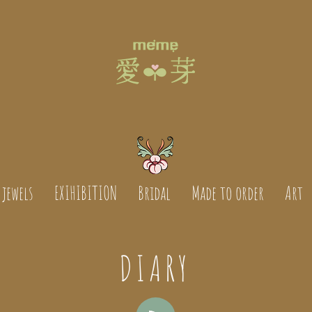
jewels
EXIHIBITION
Bridal
Made to order
Art
DIARY