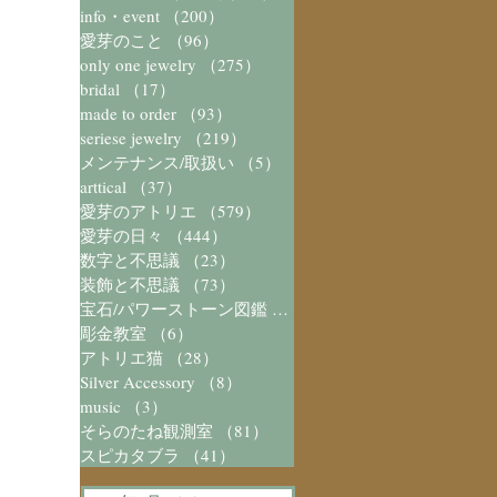
info・event
（200）
200件の記事
愛芽のこと
（96）
96件の記事
only one jewelry
（275）
275件の記事
bridal
（17）
17件の記事
made to order
（93）
93件の記事
seriese jewelry
（219）
219件の記事
メンテナンス/取扱い
（5）
5件の記事
arttical
（37）
37件の記事
愛芽のアトリエ
（579）
579件の記事
愛芽の日々
（444）
444件の記事
数字と不思議
（23）
23件の記事
装飾と不思議
（73）
73件の記事
宝石/パワーストーン図鑑
（41）
41件の記事
彫金教室
（6）
6件の記事
アトリエ猫
（28）
28件の記事
Silver Accessory
（8）
8件の記事
music
（3）
3件の記事
そらのたね観測室
（81）
81件の記事
スピカタブラ
（41）
41件の記事