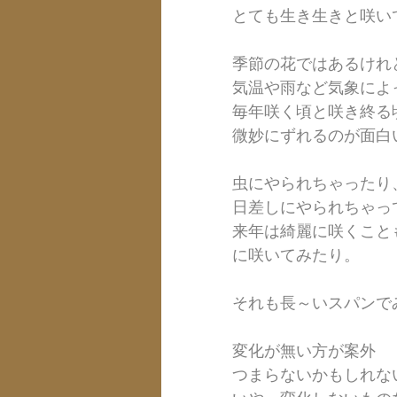
とても生き生きと咲い
季節の花ではあるけれ
気温や雨など気象によ
毎年咲く頃と咲き終る
微妙にずれるのが面白
虫にやられちゃったり
日差しにやられちゃっ
来年は綺麗に咲くこと
に咲いてみたり。
それも長～いスパンで
変化が無い方が案外
つまらないかもしれな