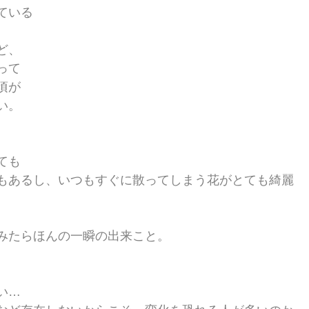
ている
ど、
って
頃が
い。
、
ても
もあるし、いつもすぐに散ってしまう花がとても綺麗
みたらほんの一瞬の出来こと。
い…