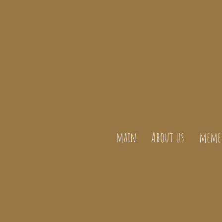
main
About us
meme 