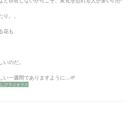
など存在しないからこそ、変化を恐れる人が多いのか
たり。。
る花も
しいのだ。
しい一週間でありますように…🌱
し
グラジオラス