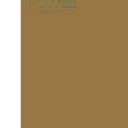
アクアマリン
K10PG
読書
滴
Aquamarine
Herkimar Diamond
一点もの
チャリティ
ギフト