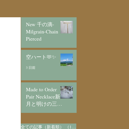
New 千の滴-
Milgrain-Chain
Pierced
2 日前
空ハート🫶✨
3 日前
Made to Order
Pair Necklace新
月と明けの三日
月/SV925
5 日前
全ての記事（新着順）
（1,073）
1,073件の記事