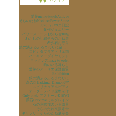
愛芽
meme-jewels
Antique
そらのたね
Necklace
Power Stone
Jewelry
SV925
日記
創作ジュエリー
パワーストーン
お知らせ
Ring
わたしの記録
そらのたね展
希少石
お守り
銀の滴ふるふるまわりに金の滴ふるふるまわりに
スピカタブラ
アトリエ猫
ハーキマーダイヤモンド
ネックレス
made to order
猫のいる暮らし
愛芽のアトリエ
保護猫
翼
Exihibition
銀の滴ふるふるまわりに
森の灯
Harkimar Diamond
空
スピリチュアル
ピアス
オーダーメイド
原型制作
Only one
レアストーン
K10YG
原石
Herkimar
ミルグレイン
石の意味
猫のいる風景
そらのたね支援
彫金
ギャラリーそらのたね
展示会