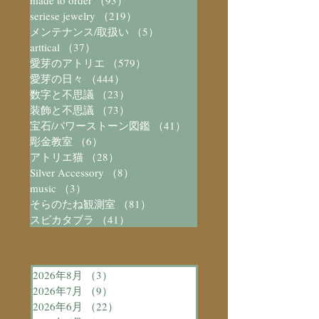
seriese jewelry
（219）
219件の記事
メンテナンス/取扱い
（5）
5件の記事
arttical
（37）
37件の記事
愛芽のアトリエ
（579）
579件の記事
愛芽の日々
（444）
444件の記事
数字と不思議
（23）
23件の記事
装飾と不思議
（73）
73件の記事
宝石/パワーストーン図鑑
（41）
41件の記事
彫金教室
（6）
6件の記事
アトリエ猫
（28）
28件の記事
Silver Accessory
（8）
8件の記事
music
（3）
3件の記事
そらのたね観測室
（81）
81件の記事
スピカタブラ
（41）
41件の記事
2026年8月
（3）
3件の記事
2026年7月
（9）
9件の記事
2026年6月
（22）
22件の記事