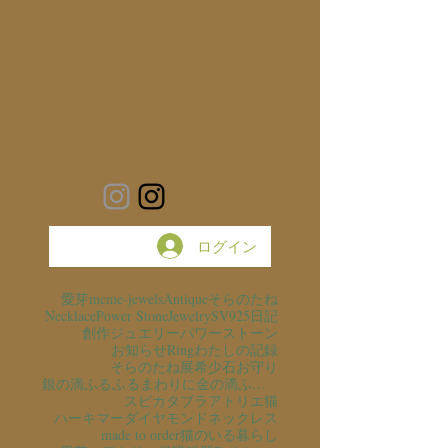
ログイン
愛芽
meme-jewels
Antique
そらのたね
Necklace
Power Stone
Jewelry
SV925
日記
創作ジュエリー
パワーストーン
お知らせ
Ring
わたしの記録
そらのたね展
希少石
お守り
銀の滴ふるふるまわりに金の滴ふるふるまわりに
スピカタブラ
アトリエ猫
ハーキマーダイヤモンド
ネックレス
made to order
猫のいる暮らし