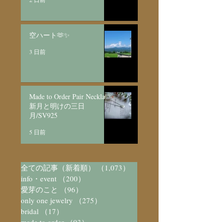
空ハート🫶✨
3 日前
Made to Order Pair Necklace
新月と明けの三日
月/SV925
5 日前
全ての記事（新着順）
（1,073）
1,073件の記事
info・event
（200）
200件の記事
愛芽のこと
（96）
96件の記事
only one jewelry
（275）
275件の記事
bridal
（17）
17件の記事
made to order
（93）
93件の記事