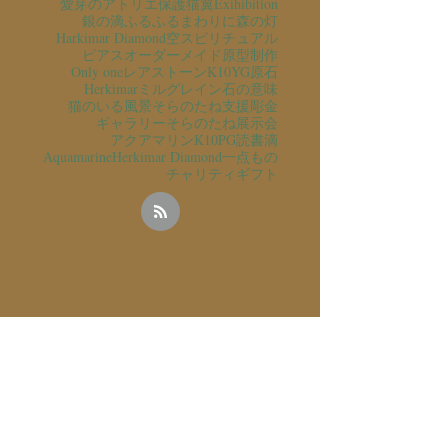
愛芽のアトリエ
保護猫
翼
Exihibition
銀の滴ふるふるまわりに
森の灯
Harkimar Diamond
空
スピリチュアル
ピアス
オーダーメイド
原型制作
Only one
レアストーン
K10YG
原石
Herkimar
ミルグレイン
石の意味
猫のいる風景
そらのたね支援
彫金
ギャラリーそらのたね
展示会
アクアマリン
K10PG
読書
滴
Aquamarine
Herkimar Diamond
一点もの
チャリティ
ギフト