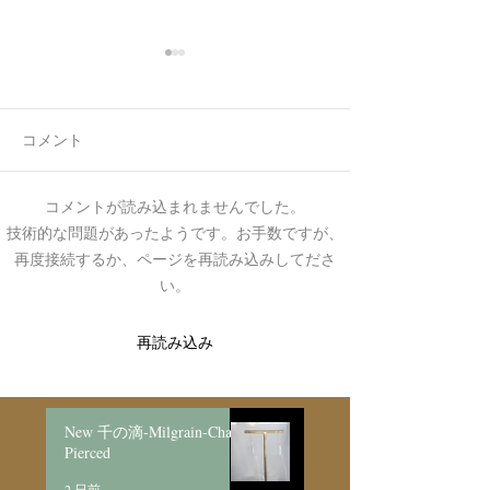
コメント
7月最後の日録
8月の営業日程
コメントが読み込まれませんでした。
技術的な問題があったようです。お手数ですが、
再度接続するか、ページを再読み込みしてださ
い。
再読み込み
New 千の滴-Milgrain-Chain
Pierced
2 日前