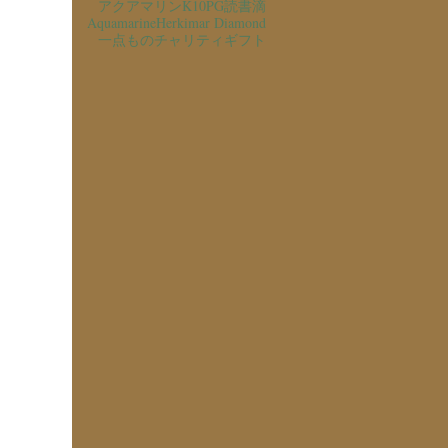
アクアマリン
K10PG
読書
滴
Aquamarine
Herkimar Diamond
一点もの
チャリティ
ギフト