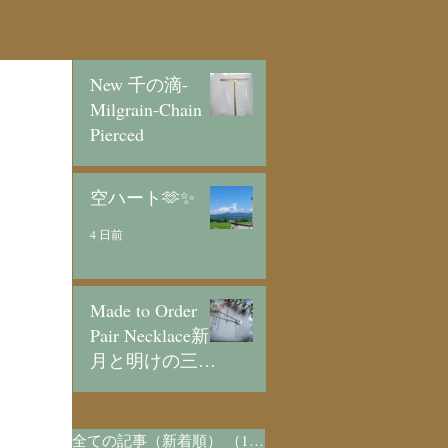
New 千の滴-
Milgrain-Chain
Pierced
2 日前
空ハート🫶✨
4 日前
Made to Order
Pair Necklace新
月と明けの三日
月/SV925
5 日前
全ての記事（新着順）
（1,073）
1,073件の記事