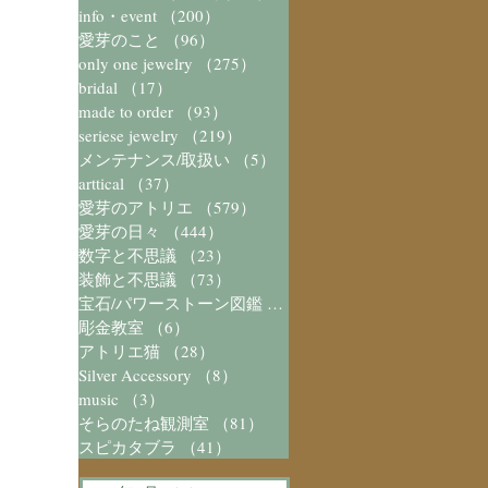
info・event
（200）
200件の記事
愛芽のこと
（96）
96件の記事
only one jewelry
（275）
275件の記事
bridal
（17）
17件の記事
made to order
（93）
93件の記事
seriese jewelry
（219）
219件の記事
メンテナンス/取扱い
（5）
5件の記事
arttical
（37）
37件の記事
愛芽のアトリエ
（579）
579件の記事
愛芽の日々
（444）
444件の記事
数字と不思議
（23）
23件の記事
装飾と不思議
（73）
73件の記事
宝石/パワーストーン図鑑
（41）
41件の記事
彫金教室
（6）
6件の記事
アトリエ猫
（28）
28件の記事
Silver Accessory
（8）
8件の記事
music
（3）
3件の記事
そらのたね観測室
（81）
81件の記事
スピカタブラ
（41）
41件の記事