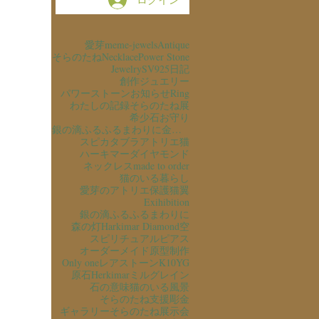
愛芽
meme-jewels
Antique
そらのたね
Necklace
Power Stone
Jewelry
SV925
日記
創作ジュエリー
パワーストーン
お知らせ
Ring
わたしの記録
そらのたね展
希少石
お守り
銀の滴ふるふるまわりに金の滴ふるふるまわりに
スピカタブラ
アトリエ猫
ハーキマーダイヤモンド
ネックレス
made to order
猫のいる暮らし
愛芽のアトリエ
保護猫
翼
Exihibition
銀の滴ふるふるまわりに
森の灯
Harkimar Diamond
空
スピリチュアル
ピアス
オーダーメイド
原型制作
Only one
レアストーン
K10YG
原石
Herkimar
ミルグレイン
石の意味
猫のいる風景
そらのたね支援
彫金
ギャラリーそらのたね
展示会