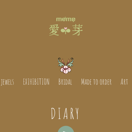
jewels
EXIHIBITION
Bridal
Made to order
Art
DIARY