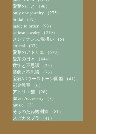
愛芽のこと
（96）
96件の記事
only one jewelry
（275）
275件の記事
bridal
（17）
17件の記事
made to order
（93）
93件の記事
seriese jewelry
（219）
219件の記事
メンテナンス/取扱い
（5）
5件の記事
arttical
（37）
37件の記事
愛芽のアトリエ
（579）
579件の記事
愛芽の日々
（444）
444件の記事
数字と不思議
（23）
23件の記事
装飾と不思議
（73）
73件の記事
宝石/パワーストーン図鑑
（41）
41件の記事
彫金教室
（6）
6件の記事
アトリエ猫
（28）
28件の記事
Silver Accessory
（8）
8件の記事
music
（3）
3件の記事
そらのたね観測室
（81）
81件の記事
スピカタブラ
（41）
41件の記事