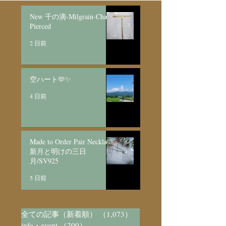
New 千の滴-Milgrain-Chain
Pierced
2 日前
空ハート🫶✨
4 日前
Made to Order Pair Necklace
新月と明けの三日
月/SV925
5 日前
全ての記事（新着順）
（1,073）
1,073件の記事
info・event
（200）
200件の記事