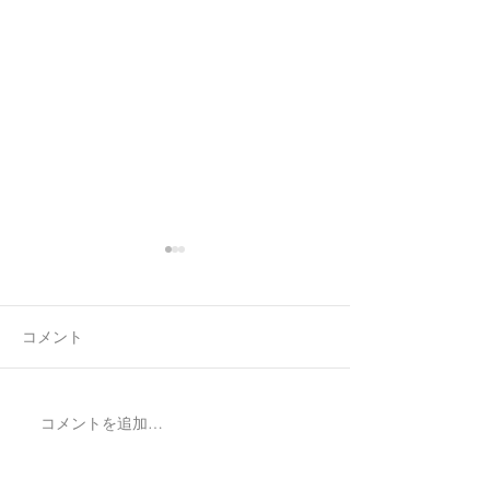
コメント
7月最後の日録
8月の営業日程
コメントを追加…