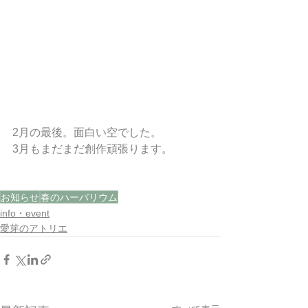
2月の最後。面白い空でした。
3月もまだまだ創作頑張ります。
お知らせ
春のハーバリウム
info・event
愛芽のアトリエ