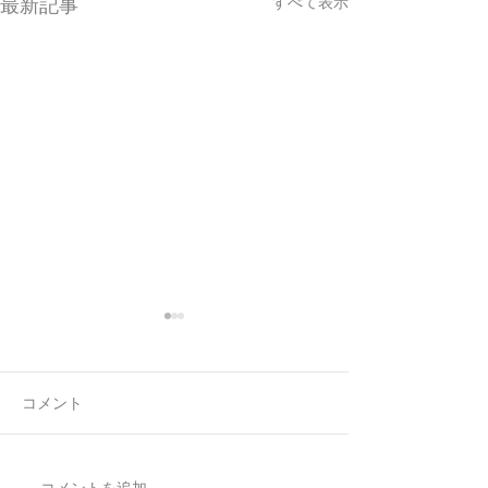
すべて表示
最新記事
コメント
7月最後の日録
8月の営業日程
コメントを追加…