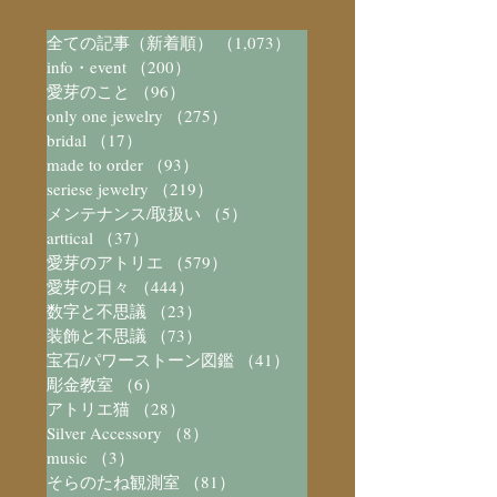
全ての記事（新着順）
（1,073）
1,073件の記事
info・event
（200）
200件の記事
愛芽のこと
（96）
96件の記事
only one jewelry
（275）
275件の記事
bridal
（17）
17件の記事
made to order
（93）
93件の記事
seriese jewelry
（219）
219件の記事
メンテナンス/取扱い
（5）
5件の記事
arttical
（37）
37件の記事
愛芽のアトリエ
（579）
579件の記事
愛芽の日々
（444）
444件の記事
数字と不思議
（23）
23件の記事
装飾と不思議
（73）
73件の記事
宝石/パワーストーン図鑑
（41）
41件の記事
彫金教室
（6）
6件の記事
アトリエ猫
（28）
28件の記事
Silver Accessory
（8）
8件の記事
music
（3）
3件の記事
そらのたね観測室
（81）
81件の記事