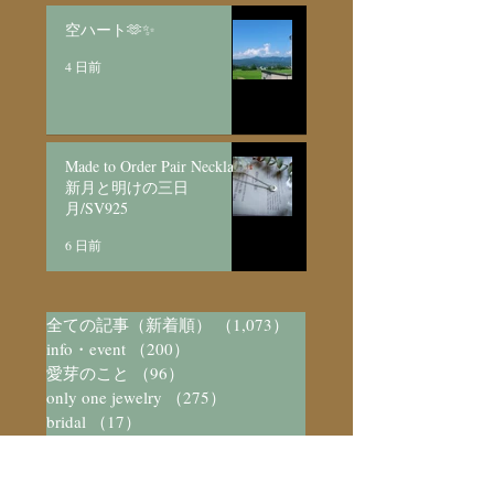
空ハート🫶✨
4 日前
Made to Order Pair Necklace
新月と明けの三日
月/SV925
6 日前
全ての記事（新着順）
（1,073）
1,073件の記事
info・event
（200）
200件の記事
愛芽のこと
（96）
96件の記事
only one jewelry
（275）
275件の記事
bridal
（17）
17件の記事
made to order
（93）
93件の記事
seriese jewelry
（219）
219件の記事