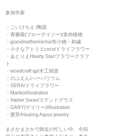
参加作家
・こいけちえ /陶器
・青雛菊(ブルーデイジー)/多肉植物
・grandmothermicha/布小物・刺繍
・小さなアトリエcoco/ドライフラワー
・あとりえHearty Star/フラワークラフ
ト
・woodcraft qp/木工雑貨
・のぶえん/ハーバリウム
・SERA/ドライフラワー
・Mariko/illustration
・Atelier Swan/ステンドグラス
・GARY(ゲイリー)/illustration
・愛芽/Healing Aqour jewelry
まさかまさかで師走の忙しい中、今回