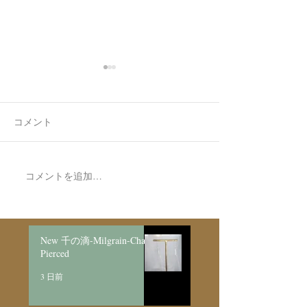
コメント
空ハート🫶✨
コメントを追加…
Made to Order P
Necklace新月
日月/SV925
New 千の滴-Milgrain-Chain
Pierced
3 日前