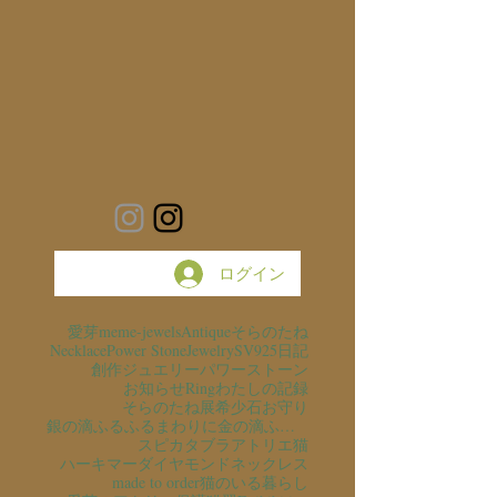
ログイン
愛芽
meme-jewels
Antique
そらのたね
Necklace
Power Stone
Jewelry
SV925
日記
創作ジュエリー
パワーストーン
お知らせ
Ring
わたしの記録
そらのたね展
希少石
お守り
銀の滴ふるふるまわりに金の滴ふるふるまわりに
スピカタブラ
アトリエ猫
ハーキマーダイヤモンド
ネックレス
made to order
猫のいる暮らし