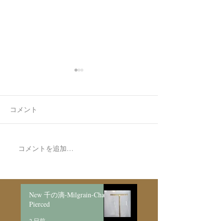
コメント
コメントを追加…
新作展＆SALE後半となり
明日よりオンラ
ました🌱
ア販売スタート
New 千の滴-Milgrain-Chain
Pierced
2 日前