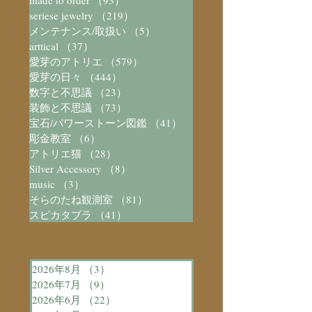
made to order
（93）
93件の記事
seriese jewelry
（219）
219件の記事
メンテナンス/取扱い
（5）
5件の記事
arttical
（37）
37件の記事
愛芽のアトリエ
（579）
579件の記事
愛芽の日々
（444）
444件の記事
数字と不思議
（23）
23件の記事
装飾と不思議
（73）
73件の記事
宝石/パワーストーン図鑑
（41）
41件の記事
彫金教室
（6）
6件の記事
アトリエ猫
（28）
28件の記事
Silver Accessory
（8）
8件の記事
music
（3）
3件の記事
そらのたね観測室
（81）
81件の記事
スピカタブラ
（41）
41件の記事
2026年8月
（3）
3件の記事
2026年7月
（9）
9件の記事
2026年6月
（22）
22件の記事