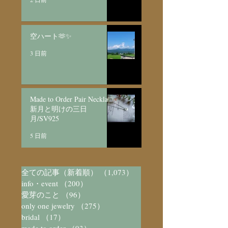
空ハート🫶✨
3 日前
Made to Order Pair Necklace
新月と明けの三日
月/SV925
5 日前
全ての記事（新着順）
（1,073）
1,073件の記事
info・event
（200）
200件の記事
愛芽のこと
（96）
96件の記事
only one jewelry
（275）
275件の記事
bridal
（17）
17件の記事