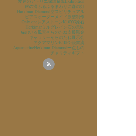
愛芽のアトリエ
保護猫
翼
Exihibition
銀の滴ふるふるまわりに
森の灯
Harkimar Diamond
空
スピリチュアル
ピアス
オーダーメイド
原型制作
Only one
レアストーン
K10YG
原石
Herkimar
ミルグレイン
石の意味
猫のいる風景
そらのたね支援
彫金
ギャラリーそらのたね
展示会
アクアマリン
K10PG
読書
滴
Aquamarine
Herkimar Diamond
一点もの
チャリティ
ギフト