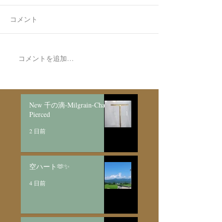
コメント
空ハート🫶✨
コメントを追加…
Made to Order P
Necklace新月
日月/SV925
New 千の滴-Milgrain-Chain
Pierced
2 日前
空ハート🫶✨
4 日前