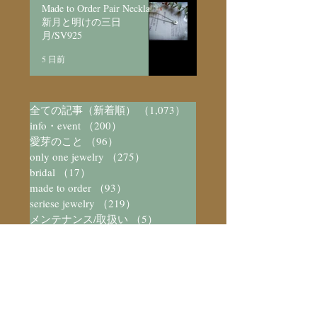
Made to Order Pair Necklace
新月と明けの三日
月/SV925
5 日前
全ての記事（新着順）
（1,073）
1,073件の記事
info・event
（200）
200件の記事
愛芽のこと
（96）
96件の記事
only one jewelry
（275）
275件の記事
bridal
（17）
17件の記事
made to order
（93）
93件の記事
seriese jewelry
（219）
219件の記事
メンテナンス/取扱い
（5）
5件の記事
arttical
（37）
37件の記事
愛芽のアトリエ
（579）
579件の記事
愛芽の日々
（444）
444件の記事
数字と不思議
（23）
23件の記事
装飾と不思議
（73）
73件の記事
宝石/パワーストーン図鑑
（41）
41件の記事